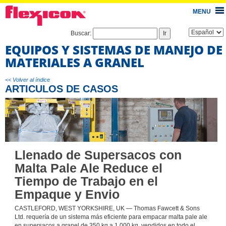
MENU
Buscar:
EQUIPOS Y SISTEMAS DE MANEJO DE
MATERIALES A GRANEL
<< Volver al índice
ARTICULOS DE CASOS
Llenado de Supersacos con
Malta Pale Ale Reduce el
Tiempo de Trabajo en el
Empaque y Envio
CASTLEFORD, WEST YORKSHIRE, UK — Thomas Fawcett & Sons
Ltd. requería de un sistema más eficiente para empacar malta pale ale
en supersacos a granel de 350 kg a 1,000 kg, vendidos en todo el