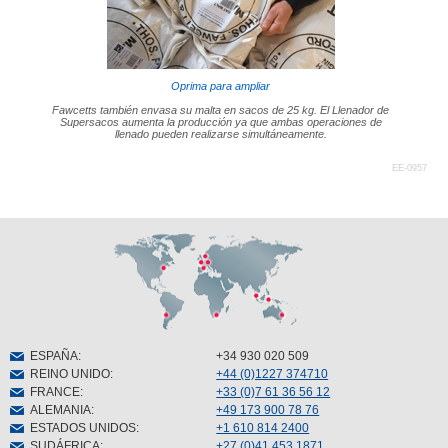
Oprima para ampliar
Fawcetts también envasa su malta en sacos de 25 kg. El Llenador de
Supersacos aumenta la producción ya que ambas operaciones de
llenado pueden realizarse simultáneamente.
EE-0957
ESPAÑA
:
+34 930 020 509
REINO UNIDO
:
+44 (0)1227 374710
FRANCE
:
+33 (0)7 61 36 56 12
ALEMANIA
:
+49 173 900 78 76
ESTADOS UNIDOS
:
+1 610 814 2400
SUDÁFRICA
:
+27 (0)41 453 1871