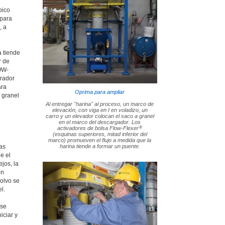
pico
 para
, a
a tiende
r de
OW-
brador
ara
Oprima para ampliar
 granel
Al entregar "harina" al proceso, un marco de
elevación, con viga en I en voladizo, un
carro y un elevador colocan el saco a granel
en el marco del descargador. Los
®
activadores de bolsa Flow-Flexer
(esquinas superiores, mitad inferior del
marco) promueven el flujo a medida que la
as
harina tiende a formar un puente.
e el
jos, la
on
polvo se
l.
 se
iciar y