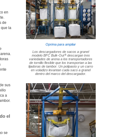
co en
te.
s de
 que la
Oprima para ampliar
e
Los descargadores de sacos a granel
 arena.
®
modelo BFC Bulk-Out
descargan tres
doras
variedades de arena a los transportadores
de tornillo flexible que los transportan a las
a
lijadoras de tambor. Un polipasto y un carro
ente
en voladizo levantan cada saco a granel
dentro del marco del descargador.
 de sus
illo
ica a
tambor.
do el
go se