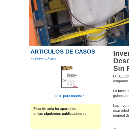
ARTICULOS DE CASOS
Inve
Desd
<< Volver al índice
Sin 
O’FALLON,
delgadas 
La base d
gubername
PDF para Imprimir
Las inver
Esta historia ha aparecido
usar robot
en las siguientes publicaciones:
manual de