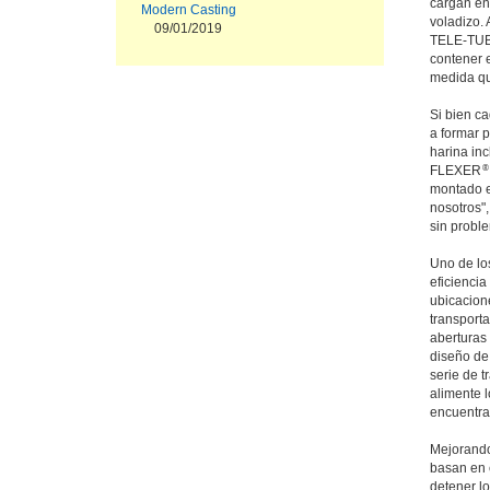
cargan en 
Modern Casting
voladizo.
09/01/2019
TELE-TU
contener e
medida qu
Si bien ca
a formar 
harina in
®
FLEXER
montado en
nosotros"
sin probl
Uno de lo
eficiencia
ubicacion
transporta
aberturas 
diseño de 
serie de 
alimente l
encuentran
Mejorando 
basan en 
detener lo