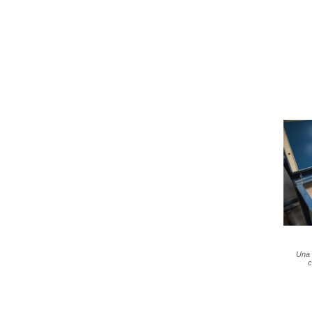
Una 
c