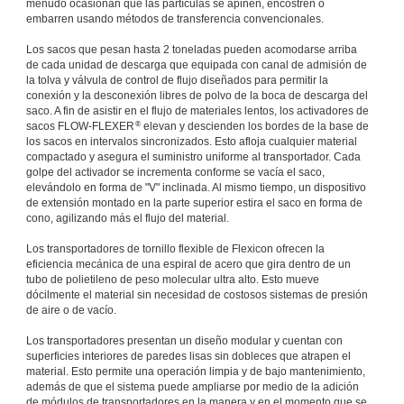
menudo ocasionan que las partículas se apiñen, encostren o
embarren usando métodos de transferencia convencionales.
Los sacos que pesan hasta 2 toneladas pueden acomodarse arriba
de cada unidad de descarga que equipada con canal de admisión de
la tolva y válvula de control de flujo diseñados para permitir la
conexión y la desconexión libres de polvo de la boca de descarga del
saco. A fin de asistir en el flujo de materiales lentos, los activadores de
®
sacos FLOW-FLEXER
elevan y descienden los bordes de la base de
los sacos en intervalos sincronizados. Esto afloja cualquier material
compactado y asegura el suministro uniforme al transportador. Cada
golpe del activador se incrementa conforme se vacía el saco,
elevándolo en forma de "V" inclinada. Al mismo tiempo, un dispositivo
de extensión montado en la parte superior estira el saco en forma de
cono, agilizando más el flujo del material.
Los transportadores de tornillo flexible de Flexicon ofrecen la
eficiencia mecánica de una espiral de acero que gira dentro de un
tubo de polietileno de peso molecular ultra alto. Esto mueve
dócilmente el material sin necesidad de costosos sistemas de presión
de aire o de vacío.
Los transportadores presentan un diseño modular y cuentan con
superficies interiores de paredes lisas sin dobleces que atrapen el
material. Esto permite una operación limpia y de bajo mantenimiento,
además de que el sistema puede ampliarse por medio de la adición
de módulos de transportadores en la manera y en el momento que se