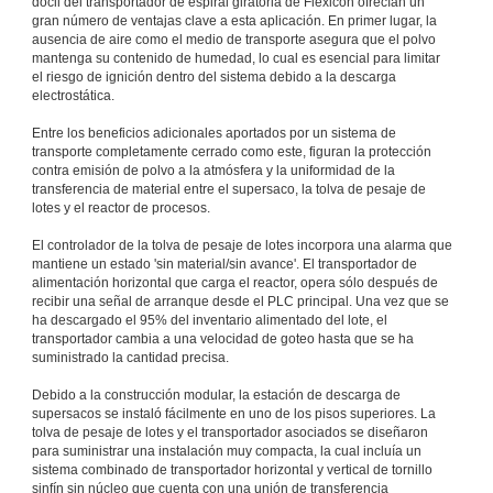
dócil del transportador de espiral giratoria de Flexicon ofrecían un
gran número de ventajas clave a esta aplicación. En primer lugar, la
ausencia de aire como el medio de transporte asegura que el polvo
mantenga su contenido de humedad, lo cual es esencial para limitar
el riesgo de ignición dentro del sistema debido a la descarga
electrostática.
Entre los beneficios adicionales aportados por un sistema de
transporte completamente cerrado como este, figuran la protección
contra emisión de polvo a la atmósfera y la uniformidad de la
transferencia de material entre el supersaco, la tolva de pesaje de
lotes y el reactor de procesos.
El controlador de la tolva de pesaje de lotes incorpora una alarma que
mantiene un estado 'sin material/sin avance'. El transportador de
alimentación horizontal que carga el reactor, opera sólo después de
recibir una señal de arranque desde el PLC principal. Una vez que se
ha descargado el 95% del inventario alimentado del lote, el
transportador cambia a una velocidad de goteo hasta que se ha
suministrado la cantidad precisa.
Debido a la construcción modular, la estación de descarga de
supersacos se instaló fácilmente en uno de los pisos superiores. La
tolva de pesaje de lotes y el transportador asociados se diseñaron
para suministrar una instalación muy compacta, la cual incluía un
sistema combinado de transportador horizontal y vertical de tornillo
sinfín sin núcleo que cuenta con una unión de transferencia