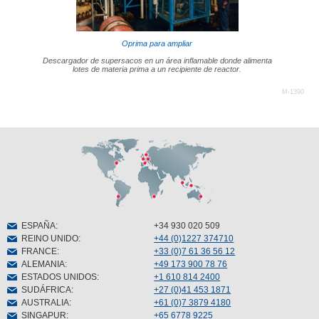
Oprima para ampliar
Descargador de supersacos en un área inflamable donde alimenta
lotes de materia prima a un recipiente de reactor.
M-1390
ESPAÑA
:
+34 930 020 509
REINO UNIDO
:
+44 (0)1227 374710
FRANCE
:
+33 (0)7 61 36 56 12
ALEMANIA
:
+49 173 900 78 76
ESTADOS UNIDOS
:
+1 610 814 2400
SUDÁFRICA
:
+27 (0)41 453 1871
AUSTRALIA
:
+61 (0)7 3879 4180
SINGAPUR
:
+65 6778 9225