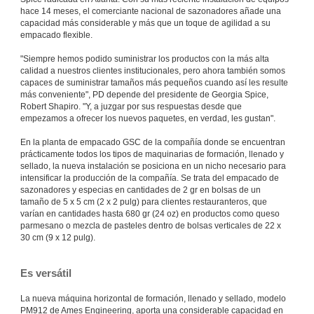
hace 14 meses, el comerciante nacional de sazonadores añade una
capacidad más considerable y más que un toque de agilidad a su
empacado flexible.
"Siempre hemos podido suministrar los productos con la más alta
calidad a nuestros clientes institucionales, pero ahora también somos
capaces de suministrar tamaños más pequeños cuando así les resulte
más conveniente", PD depende del presidente de Georgia Spice,
Robert Shapiro. "Y, a juzgar por sus respuestas desde que
empezamos a ofrecer los nuevos paquetes, en verdad, les gustan".
En la planta de empacado GSC de la compañía donde se encuentran
prácticamente todos los tipos de maquinarias de formación, llenado y
sellado, la nueva instalación se posiciona en un nicho necesario para
intensificar la producción de la compañía. Se trata del empacado de
sazonadores y especias en cantidades de 2 gr en bolsas de un
tamaño de 5 x 5 cm (2 x 2 pulg) para clientes restauranteros, que
varían en cantidades hasta 680 gr (24 oz) en productos como queso
parmesano o mezcla de pasteles dentro de bolsas verticales de 22 x
30 cm (9 x 12 pulg).
Es versátil
La nueva máquina horizontal de formación, llenado y sellado, modelo
PM912 de Ames Engineering, aporta una considerable capacidad en