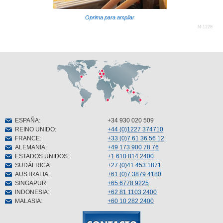
Oprima para ampliar
N-1228
ESPAÑA
:
+34 930 020 509
REINO UNIDO
:
+44 (0)1227 374710
FRANCE
:
+33 (0)7 61 36 56 12
ALEMANIA
:
+49 173 900 78 76
ESTADOS UNIDOS
:
+1 610 814 2400
SUDÁFRICA
:
+27 (0)41 453 1871
AUSTRALIA
:
+61 (0)7 3879 4180
SINGAPUR
:
+65 6778 9225
INDONESIA
:
+62 81 1103 2400
MALASIA
:
+60 10 282 2400