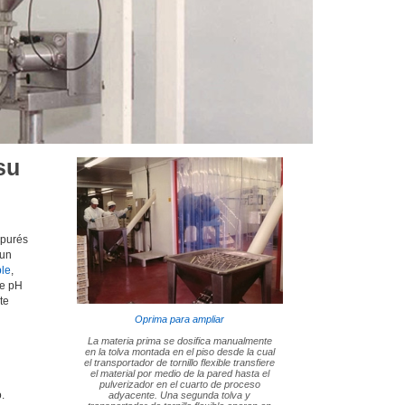
su
 purés
 un
ble
,
de pH
te
Oprima para ampliar
La materia prima se dosifica manualmente
en la tolva montada en el piso desde la cual
el transportador de tornillo flexible transfiere
el material por medio de la pared hasta el
pulverizador en el cuarto de proceso
.
adyacente. Una segunda tolva y