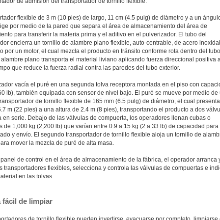
tador de admisión del transportador de tornillo flexible.
rtador flexible de 3 m (10 pies) de largo, 11 cm (4.5 pulg) de diámetro y a un ángul
irige por medio de la pared que separa el área de almacenamiento del área de
nto para transferir la materia prima y el aditivo en el pulverizador. El tubo del
dor encierra un tornillo de alambre plano flexible, auto-centrable, de acero inoxida
 por un motor, el cual mezcla el producto en tránsito conforme rota dentro del tubo
e alambre plano transporta el material liviano aplicando fuerza direccional positiva a
po que reduce la fuerza radial contra las paredes del tubo exterior.
izador vacía el puré en una segunda tolva receptora montada en el piso con capac
60 lb), también equipada con sensor de nivel bajo. El puré se mueve por medio de
ansportador de tornillo flexible de 165 mm (6.5 pulg) de diámetro, el cual present
.7 m (22 pies) a una altura de 2.4 m (8 pies), transportando el producto a dos válv
 en serie. Debajo de las válvulas de compuerta, los operadores llenan cubas o
 de 1,000 kg (2,200 lb) que varían entre 0.9 a 15 kg (2 a 33 lb) de capacidad para
o y envío. El segundo transportador de tornillo flexible aloja un tornillo de alamb
ara mover la mezcla de puré de alta masa.
panel de control en el área de almacenamiento de la fábrica, el operador arranca 
s transportadores flexibles, selecciona y controla las válvulas de compuertas e indi
aterial en las tolvas.
fácil de limpiar
ortadores de tornillo flexible pueden invertirse, evacuarse por completo, limpiarse 