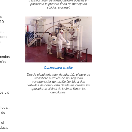
transportador de tornillo flexible operan en
e
paralelo a la primera línea de manejo de
sólidos a granel.
as
(10
n
 una
iones
s
mentos
 más
Oprima para ampliar
Desde el pulverizador (izquierda), el puré se
transfiere a través de un segundo
transportador de tornillo flexible a dos
válvulas de compuerta desde las cuales los
operadores al final de la línea llenan los
pe Ltd.
cangilones.
lugar,
d de
 el
oducto