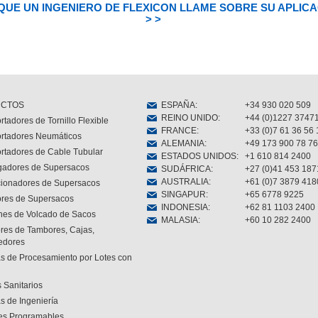
QUE UN INGENIERO DE FLEXICON LLAME SOBRE SU APLIC
> >
CTOS
ESPAÑA
:
+34 930 020 509
REINO UNIDO
:
+44 (0)1227 3747
rtadores de Tornillo Flexible
FRANCE
:
+33 (0)7 61 36 56 
rtadores Neumáticos
ALEMANIA
:
+49 173 900 78 76
rtadores de Cable Tubular
ESTADOS UNIDOS
:
+1 610 814 2400
gadores de Supersacos
SUDÁFRICA
:
+27 (0)41 453 187
AUSTRALIA
:
+61 (0)7 3879 418
cionadores de Supersacos
SINGAPUR
:
+65 6778 9225
res de Supersacos
INDONESIA
:
+62 81 1103 2400
nes de Volcado de Sacos
MALASIA
:
+60 10 282 2400
res de Tambores, Cajas,
edores
s de Procesamiento por Lotes con
 Sanitarios
s de Ingeniería
es Programables