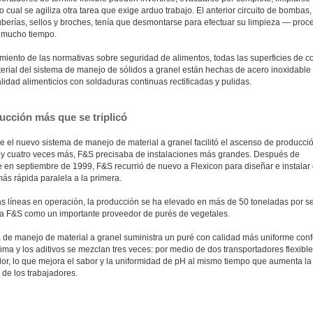
 lo cual se agiliza otra tarea que exige arduo trabajo. El anterior circuito de bombas
uberías, sellos y broches, tenía que desmontarse para efectuar su limpieza — proc
 mucho tiempo.
miento de las normativas sobre seguridad de alimentos, todas las superficies de c
erial del sistema de manejo de sólidos a granel están hechas de acero inoxidable 
lidad alimenticios con soldaduras continuas rectificadas y pulidas.
ucción más que se triplicó
e el nuevo sistema de manejo de material a granel facilitó el ascenso de producci
s y cuatro veces más, F&S precisaba de instalaciones más grandes. Después de
 en septiembre de 1999, F&S recurrió de nuevo a Flexicon para diseñar e instalar 
 más rápida paralela a la primera.
 líneas en operación, la producción se ha elevado en más de 50 toneladas por 
a F&S como un importante proveedor de purés de vegetales.
a de manejo de material a granel suministra un puré con calidad más uniforme con
ima y los aditivos se mezclan tres veces: por medio de dos transportadores flexible
dor, lo que mejora el sabor y la uniformidad de pH al mismo tiempo que aumenta la
 de los trabajadores.