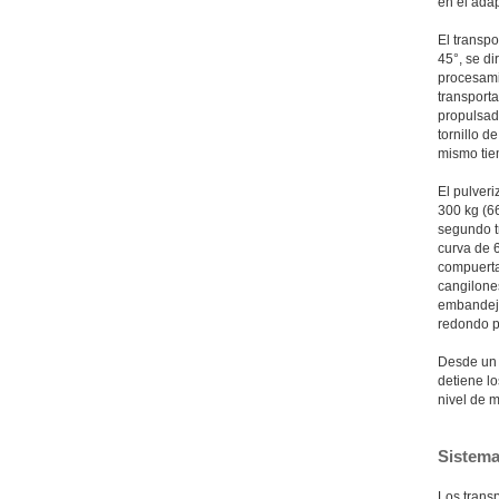
en el adap
El transpo
45°, se d
procesamie
transporta
propulsado
tornillo d
mismo tiem
El pulver
300 kg (6
segundo tr
curva de 6
compuerta
cangilones
embandejad
redondo p
Desde un 
detiene lo
nivel de m
Sistema 
Los transp