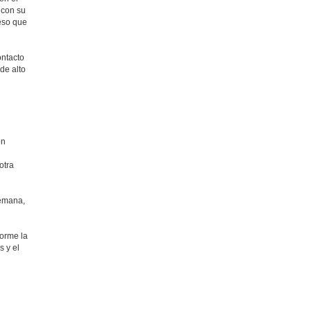
, con su
eso que
ontacto
de alto
ón
otra
semana,
forme la
s y el