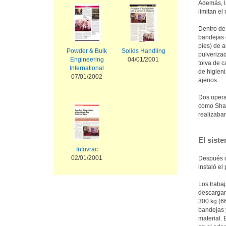
Además, l
limitan el
Dentro de 
bandejas d
pies) de 
Powder & Bulk
Solids Handling
pulveriza
Engineering
04/01/2001
tolva de 
International
de higieni
07/01/2002
ajenos.
Dos opera
como Shar
realizaba
El sist
Infovrac
02/01/2001
Después d
instaló e
Los trabaj
descargan
300 kg (66
bandejas y
material. 