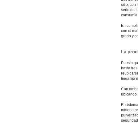
sitio, con
serie de t
consumía
En cumpli
con el mat
grado y ca
La prod
Puesto qu
hasta tre
reubicarse
línea fija
Con ambas
ubicando 
El sistem
materia pr
pulveriza
seguridad