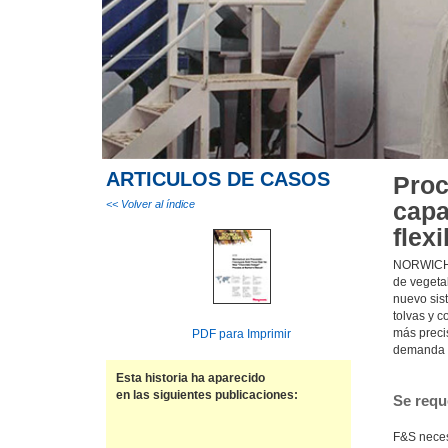
ARTICULOS DE CASOS
Proc
capa
<< Volver al índice
flexi
NORWICH, 
de vegeta
nuevo sis
tolvas y 
más preci
PDF para Imprimir
demanda d
Esta historia ha aparecido
en las siguientes publicaciones:
Se reque
F&S necesi