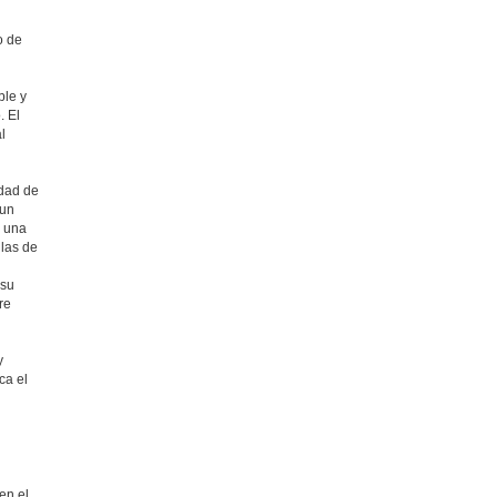
o de
ble y
. El
l
idad de
 un
a una
ulas de
 su
re
y
ca el
en el