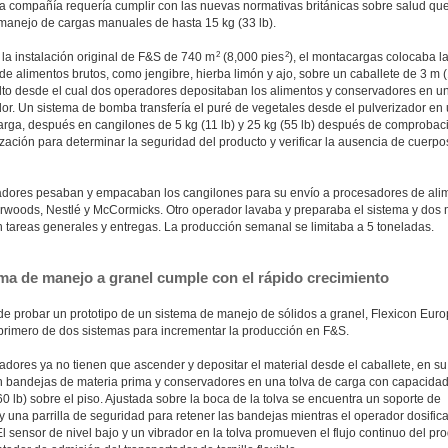
a compañía requería cumplir con las nuevas normativas británicas sobre salud qu
 manejo de cargas manuales de hasta 15 kg (33 lb).
2
2
la instalación original de F&S de 740 m
(8,000 pies
), el montacargas colocaba l
e alimentos brutos, como jengibre, hierba limón y ajo, sobre un caballete de 3 m 
alto desde el cual dos operadores depositaban los alimentos y conservadores en u
dor. Un sistema de bomba transfería el puré de vegetales desde el pulverizador en
carga, después en cangilones de 5 kg (11 lb) y 25 kg (55 lb) después de comprobac
zación para determinar la seguridad del producto y verificar la ausencia de cuerpo
dores pesaban y empacaban los cangilones para su envío a procesadores de ali
woods, Nestlé y McCormicks. Otro operador lavaba y preparaba el sistema y dos
n tareas generales y entregas. La producción semanal se limitaba a 5 toneladas.
ema de manejo a granel cumple con el rápido crecimiento
e probar un prototipo de un sistema de manejo de sólidos a granel, Flexicon Euro
l primero de dos sistemas para incrementar la producción en F&S.
adores ya no tienen que ascender y depositar el material desde el caballete, en su 
 bandejas de materia prima y conservadores en una tolva de carga con capacida
0 lb) sobre el piso. Ajustada sobre la boca de la tolva se encuentra un soporte de
 una parrilla de seguridad para retener las bandejas mientras el operador dosifica
El sensor de nivel bajo y un vibrador en la tolva promueven el flujo continuo del pr