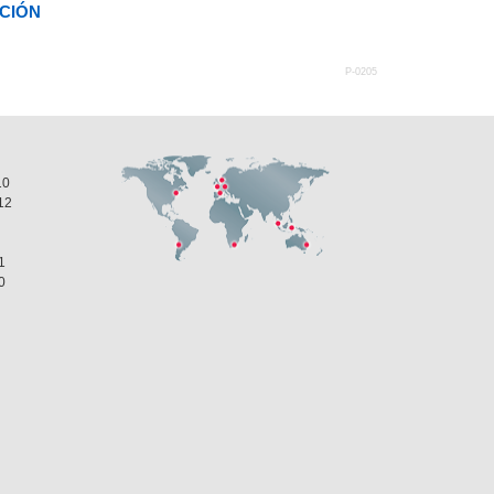
ACIÓN
P-0205
10
12
1
0