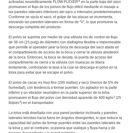
®
activadas neumáticamente FLOW-FLEXER
en la parte baja del saco
promueven el flujo de los polvos de flujo difícil mediante el masaje a
las paredes laterales inferiores del saco a intervalos predeterminados.
Conforme se vacía el saco, el golpe de las placas se incrementa,
elevando las paredes laterales en forma de "V", lo que promueve la
descarga completa del producto.
El polvo se suprime por medio de una válvula iris de control de flujo
de 38 cm (15 pulg) de diámetro con diafragma flexible e impermeable
que permite al operador jalar la boca de descarga del saco atada en
el compartimiento de acceso de la boca y cerrar la válvula alrededor
de la boca. Entonces, la boca se desata, la puerta de acceso del
compartimiento se cierra y la válvula con muescas se libera
lentamente, controlando la tasa a la cual se descarga el polvo en la
tolva para evitar que se escape el polvo.
El polvo de cacao es muy fino (200 mallas) y seco (menos de 5% de
humedad), con tendencia a formar puentes. Un agitador en la parte
inferior y un vibrador neumático en la parte superior de la tolva
3
promueven el flujo del polvo con densidad aparente de 400 kg/m
(25
3
lb/pies
) en el transportador.
La tolva está diseñada con una pared posterior inclinada y paredes
laterales torcidas hacia fuera en ángulos divergentes, lo que reduce la
capacidad del polvo de formar puentes entre las paredes laterales de
la tolva y, por el contrario, ocasiona que vuelque y fluya hacia y de
manera descendente a la pared posterior.