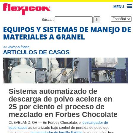
MENU
Buscar:
EQUIPOS Y SISTEMAS DE MANEJO DE
MATERIALES A GRANEL
<< Volver al índice
ARTICULOS DE CASOS
Sistema automatizado de
descarga de polvo acelera en
25 por ciento el proceso de
mezclado en Forbes Chocolate
CLEVELAND, OH — En Forbes Chocolate, el
descargador de
supersacos
automatizado bajo control de pérdida de peso que
alimenta a un
transportador de tornillo flexible
introduce a los tres