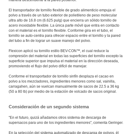
El transportador de tornillo flexible de grado alimenticio empuja el
polvo a través de un tubo exterior de polietileno de peso molecular
ultra alto de 16.8 cm (6.625 pulg) que encierra un sólido tornillo de
acero inoxidable flexible. La única parte móvil que entra en contacto
con el material es el tornillo flexible. Conforme gira en el tubo, el
tornillo se auto-centra para ofrecer espacio entre el tornillo y la pared
del tubo a fin de lograr un suave manejo del polvo.
Flexicon aplicó su tornillo estilo BEV-CON™, el cual reduce la
compresión del material en todas las superficies del tornillo excepto la
superficie superior que impulsa el material en la dirección deseada,
promoviendo el flujo del polvo difícil de manejar.
Conforme el transportador de tornillo sinfín desplaza el cacao en
polvo a los mezcladores, ingredientes menores como sal, vainilla,
carragahen, aún se vuelcan manualmente de sacos de 22.5 a 36 kg
(50 a 80 lb) por medio de la estación de volcado de sacos original.
Consideración de un segundo sistema
"En el futuro, quizá añadamos otros sistema de descarga de
supersacos para uno de los ingredientes menores", comenta Geringer.
En la selección del sistema automatizado de descarga de polvos, él