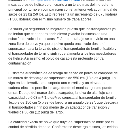
mezcladores de hélice de un cuarto a un tercio más del ingrediente
principal por turno en comparación con el anterior volcado manual de
sacos de 23 kg (50 lb). Esto representa un incremento de 675 kg/hora
(1,500 lb/hora) con el mismo número de trabajadores.
La salud y la seguridad se mejoraron puesto que los trabajadores ya
no tenían que cortar para abrir, elevar y vaciar los sacos en una
estación de volcado de sacos. El área de trabajo se convirtió en una
zona libre de polvo ya que el polvo queda encerrado desde el
supersaco hasta la tolva de piso, el transportador de tornillo flexible y
el transportador de tornillo sinfín que alimenta a los tres mezcladores
de hélice. Así mismo, el polvo de cacao está protegido contra
contaminación.
El sistema automático de descarga de cacao en polvo se compone de
un marco de descarga de supersacos de 550 cm (18 pies 4 pulg). La
viga en I en levadizo que soporta una carretilla y un elevador de
cadena eléctrico permite la carga donde el montacargas no puede
entrar. Debajo del marco del descargador, la tolva de alto flujo con
3
3
capacidad de 0.03 m
(1 pies
) se conecta al transportador de tornillo
flexible de 150 cm (5 pies) de largo, a un ángulo de 23°, que descarga
al transportador sinfín por medio de un adaptador de transición y
fuelles de 30 cm (12 pulg) de largo.
La cantidad exacta de polvo que fluye del supersaco se mide por el
control de pérdida de peso. Conforme se descarga el saco, las celdas