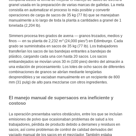
granel usada en la preparación de varias marcas de galletas. La meta
consistía en automatizar el proceso lo más posible y convertir
operaciones de carga de sacos de 35 kg (77 lb) que se manejaban
manualmente a lo largo de toda la planta a cantidades a granel de 1
tonelada (2,204 lb).
Simmers procesa tres grados de avena — granos trozados, medios y
2
2
finos — en su planta de 2,232 m
(24,000 pies
) en Edimburgo. Cada
grado se suministraba en sacos de 35 kg (77 lb). Los trabajadores
transferían los sacos de las bandejas entrantes a bandejas de
plástico, cargando cada una con hasta 20 sacos. Los sacos
embandejados se movían unos 30 m (100 pies) dentro del almacén a
una estación de procesamiento. Los lotes de ocho sacos de diferentes
combinaciones de granos se abrían mediante lengüetas
desprendibles y se vaciaban manualmente en un recipiente de 800
mm (31 pulg) de alto para mezclarse con otros ingredientes.
El manejo manual de supersacos era ineficiente y
costoso
La operación presentaba varios obstáculos, entre los que se incluían
emisiones de polvo que ocasionaban problemas de salud a los
trabajadores, pérdida de producto debido a derrames y residuos en
sacos, así como problemas de control de calidad derivados del
vaciado manual de los sacos en el mezclador. También estaba