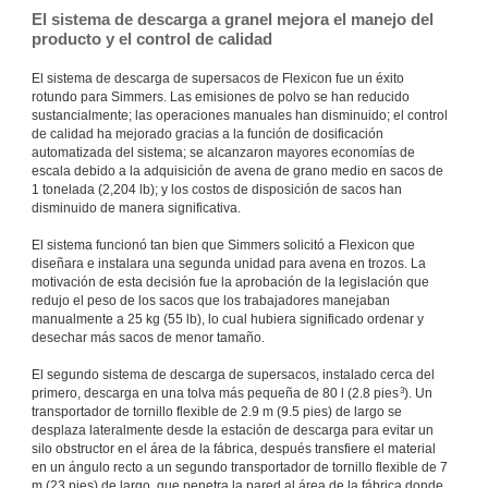
El sistema de descarga a granel mejora el manejo del
producto y el control de calidad
El sistema de descarga de supersacos de Flexicon fue un éxito
rotundo para Simmers. Las emisiones de polvo se han reducido
sustancialmente; las operaciones manuales han disminuido; el control
de calidad ha mejorado gracias a la función de dosificación
automatizada del sistema; se alcanzaron mayores economías de
escala debido a la adquisición de avena de grano medio en sacos de
1 tonelada (2,204 lb); y los costos de disposición de sacos han
disminuido de manera significativa.
El sistema funcionó tan bien que Simmers solicitó a Flexicon que
diseñara e instalara una segunda unidad para avena en trozos. La
motivación de esta decisión fue la aprobación de la legislación que
redujo el peso de los sacos que los trabajadores manejaban
manualmente a 25 kg (55 lb), lo cual hubiera significado ordenar y
desechar más sacos de menor tamaño.
El segundo sistema de descarga de supersacos, instalado cerca del
3
primero, descarga en una tolva más pequeña de 80 l (2.8 pies
). Un
transportador de tornillo flexible de 2.9 m (9.5 pies) de largo se
desplaza lateralmente desde la estación de descarga para evitar un
silo obstructor en el área de la fábrica, después transfiere el material
en un ángulo recto a un segundo transportador de tornillo flexible de 7
m (23 pies) de largo, que penetra la pared al área de la fábrica donde