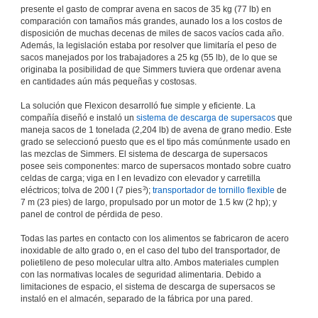
presente el gasto de comprar avena en sacos de 35 kg (77 lb) en
comparación con tamaños más grandes, aunado los a los costos de
disposición de muchas decenas de miles de sacos vacíos cada año.
Además, la legislación estaba por resolver que limitaría el peso de
sacos manejados por los trabajadores a 25 kg (55 lb), de lo que se
originaba la posibilidad de que Simmers tuviera que ordenar avena
en cantidades aún más pequeñas y costosas.
La solución que Flexicon desarrolló fue simple y eficiente. La
compañía diseñó e instaló un
sistema de descarga de supersacos
que
maneja sacos de 1 tonelada (2,204 lb) de avena de grano medio. Este
grado se seleccionó puesto que es el tipo más comúnmente usado en
las mezclas de Simmers. El sistema de descarga de supersacos
posee seis componentes: marco de supersacos montado sobre cuatro
celdas de carga; viga en I en levadizo con elevador y carretilla
3
eléctricos; tolva de 200 l (7 pies
);
transportador de tornillo flexible
de
7 m (23 pies) de largo, propulsado por un motor de 1.5 kw (2 hp); y
panel de control de pérdida de peso.
Todas las partes en contacto con los alimentos se fabricaron de acero
inoxidable de alto grado o, en el caso del tubo del transportador, de
polietileno de peso molecular ultra alto. Ambos materiales cumplen
con las normativas locales de seguridad alimentaria. Debido a
limitaciones de espacio, el sistema de descarga de supersacos se
instaló en el almacén, separado de la fábrica por una pared.