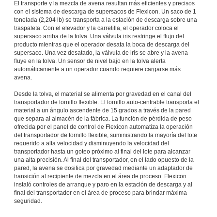
El transporte y la mezcla de avena resultan más eficientes y precisos
con el sistema de descarga de supersacos de Flexicon. Un saco de 1
tonelada (2,204 lb) se transporta a la estación de descarga sobre una
traspaleta. Con el elevador y la carretilla, el operador coloca el
supersaco arriba de la tolva. Una válvula iris restringe el flujo del
producto mientras que el operador desata la boca de descarga del
supersaco. Una vez desatado, la válvula de iris se abre y la avena
fluye en la tolva. Un sensor de nivel bajo en la tolva alerta
automáticamente a un operador cuando requiere cargarse más
avena.
Desde la tolva, el material se alimenta por gravedad en el canal del
transportador de tornillo flexible. El tornillo auto-centrable transporta el
material a un ángulo ascendente de 15 grados a través de la pared
que separa al almacén de la fábrica. La función de pérdida de peso
ofrecida por el panel de control de Flexicon automatiza la operación
del transportador de tornillo flexible, suministrando la mayoría del lote
requerido a alta velocidad y disminuyendo la velocidad del
transportador hasta un goteo próximo al final del lote para alcanzar
una alta precisión. Al final del transportador, en el lado opuesto de la
pared, la avena se dosifica por gravedad mediante un adaptador de
transición al recipiente de mezcla en el área de proceso. Flexicon
instaló controles de arranque y paro en la estación de descarga y al
final del transportador en el área de proceso para brindar máxima
seguridad.