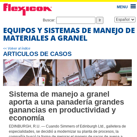
MENU
Buscar:
EQUIPOS Y SISTEMAS DE MANEJO DE
MATERIALES A GRANEL
<< Volver al índice
ARTICULOS DE CASOS
Sistema de manejo a granel
aporta a una panadería grandes
ganancias en productividad y
economía
EDINBURGH, R.U. — Cuando Simmers of Edinburgh Ltd., galletera de
especialidades, se decidió a modernizar su planta de procesos, la
compañía buscó la forma de mejorar el manejo de sacos de avena a