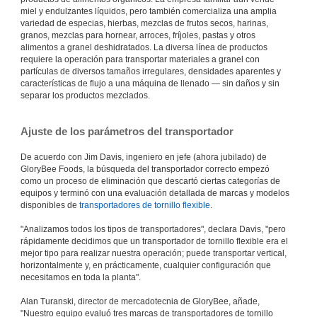
miel y endulzantes líquidos, pero también comercializa una amplia
variedad de especias, hierbas, mezclas de frutos secos, harinas,
granos, mezclas para hornear, arroces, fríjoles, pastas y otros
alimentos a granel deshidratados. La diversa línea de productos
requiere la operación para transportar materiales a granel con
partículas de diversos tamaños irregulares, densidades aparentes y
características de flujo a una máquina de llenado — sin daños y sin
separar los productos mezclados.
Ajuste de los parámetros del transportador
De acuerdo con Jim Davis, ingeniero en jefe (ahora jubilado) de
GloryBee Foods, la búsqueda del transportador correcto empezó
como un proceso de eliminación que descartó ciertas categorías de
equipos y terminó con una evaluación detallada de marcas y modelos
disponibles de
transportadores de tornillo flexible
.
"Analizamos todos los tipos de transportadores", declara Davis, "pero
rápidamente decidimos que un transportador de tornillo flexible era el
mejor tipo para realizar nuestra operación; puede transportar vertical,
horizontalmente y, en prácticamente, cualquier configuración que
necesitamos en toda la planta".
Alan Turanski, director de mercadotecnia de GloryBee, añade,
"Nuestro equipo evaluó tres marcas de transportadores de tornillo