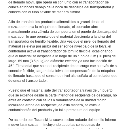
de llenado móvil, que opera en conjunto con el transportador, se
coloca entonces debajo de la boca de descarga del transportador y
conecta con el tubo flexible de manera similar.
A fin de transferir los productos alimenticios a granel desde el
mezclador hasta la máquina de llenado, el operador abre
manualmente una válvula de compuerta en el puerto de descarga del
mezclador, lo que permite que el material descienda a la tolva del
transportador de tornillo flexible. Una vez que el nivel de llenado del
material se eleva por arriba del sensor de nivel bajo de la tolva, el
controlador activa el transportador de tornillo flexible, ocasionando
que el material se desplace a lo largo de un tubo de 3 m (10 pies) de
largo, 89 mm (3.5 pulg) de diámetro exterior y a una inclinación de
45°. El material que sale del recipiente de descarga cae a través de su
conector flexible, cargando la tolva de compensación de la máquina
de llenado hasta que el sensor de nivel alto señala al controlador que
detenga el transportador.
Puesto que el material sale del transportador a través de un puerto
que se extiende desde la parte inferior del recipiente de descarga, no
entra en contacto con sellos o rodamientos de la unidad motor
localizada arriba del recipiente, de esta manera, se evita la
contaminación del producto y la falla prematura del equipo.
De acuerdo con Turanski, la suave acción rodante del tornillo interno
mueve las mezclas — incluyendo aquellas compuestas de