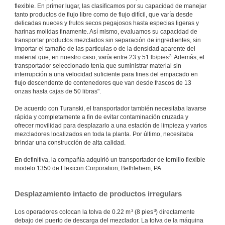
flexible. En primer lugar, las clasificamos por su capacidad de manejar
tanto productos de flujo libre como de flujo difícil, que varía desde
delicadas nueces y frutos secos pegajosos hasta especias ligeras y
harinas molidas finamente. Así mismo, evaluamos su capacidad de
transportar productos mezclados sin separación de ingredientes, sin
importar el tamaño de las partículas o de la densidad aparente del
3
material que, en nuestro caso, varía entre 23 y 51 lb/pies
. Además, el
transportador seleccionado tenía que suministrar material sin
interrupción a una velocidad suficiente para fines del empacado en
flujo descendente de contenedores que van desde frascos de 13
onzas hasta cajas de 50 libras".
De acuerdo con Turanski, el transportador también necesitaba lavarse
rápida y completamente a fin de evitar contaminación cruzada y
ofrecer movilidad para desplazarlo a una estación de limpieza y varios
mezcladores localizados en toda la planta. Por último, necesitaba
brindar una construcción de alta calidad.
En definitiva, la compañía adquirió un transportador de tornillo flexible
modelo 1350 de Flexicon Corporation, Bethlehem, PA.
Desplazamiento intacto de productos irregulars
3
3
Los operadores colocan la tolva de 0.22 m
(8 pies
) directamente
debajo del puerto de descarga del mezclador. La tolva de la máquina