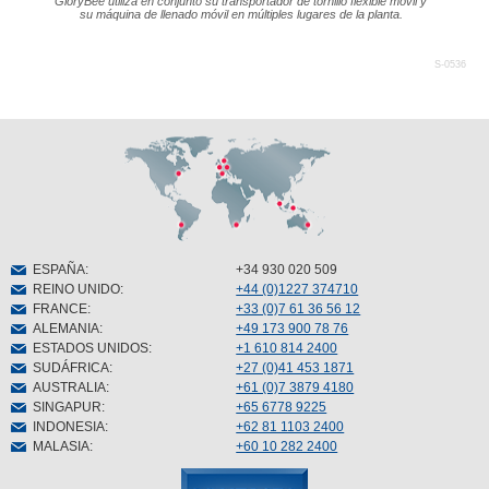
GloryBee utiliza en conjunto su transportador de tornillo flexible móvil y
su máquina de llenado móvil en múltiples lugares de la planta.
S-0536
ESPAÑA
:
+34 930 020 509
REINO UNIDO
:
+44 (0)1227 374710
FRANCE
:
+33 (0)7 61 36 56 12
ALEMANIA
:
+49 173 900 78 76
ESTADOS UNIDOS
:
+1 610 814 2400
SUDÁFRICA
:
+27 (0)41 453 1871
AUSTRALIA
:
+61 (0)7 3879 4180
SINGAPUR
:
+65 6778 9225
INDONESIA
:
+62 81 1103 2400
MALASIA
:
+60 10 282 2400