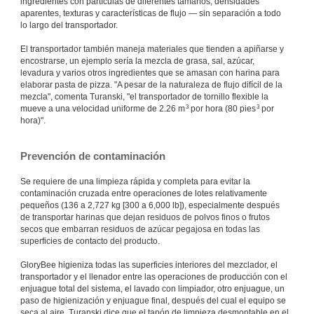
ingredientes con partículas de diferentes tamaños, densidades
aparentes, texturas y características de flujo — sin separación a todo
lo largo del transportador.
El transportador también maneja materiales que tienden a apiñarse y
encostrarse, un ejemplo sería la mezcla de grasa, sal, azúcar,
levadura y varios otros ingredientes que se amasan con harina para
elaborar pasta de pizza. "A pesar de la naturaleza de flujo difícil de la
mezcla", comenta Turanski, "el transportador de tornillo flexible la
3
3
mueve a una velocidad uniforme de 2.26 m
por hora (80 pies
por
hora)".
Prevención de contaminación
Se requiere de una limpieza rápida y completa para evitar la
contaminación cruzada entre operaciones de lotes relativamente
pequeños (136 a 2,727 kg [300 a 6,000 lb]), especialmente después
de transportar harinas que dejan residuos de polvos finos o frutos
secos que embarran residuos de azúcar pegajosa en todas las
superficies de contacto del producto.
GloryBee higieniza todas las superficies interiores del mezclador, el
transportador y el llenador entre las operaciones de producción con el
enjuague total del sistema, el lavado con limpiador, otro enjuague, un
paso de higienización y enjuague final, después del cual el equipo se
seca al aire. Turanski dice que el tapón de limpieza desmontable en el