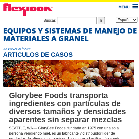
MENU
Buscar:
EQUIPOS Y SISTEMAS DE MANEJO DE
MATERIALES A GRANEL
<< Volver al índice
ARTICULOS DE CASOS
Glorybee Foods transporta
ingredientes con partículas de
diversos tamaños y densidades
aparentes sin separar mezclas
SEATTLE, WA — GloryBee Foods, fundada en 1975 con una sola
persona vendiendo miel, es un fabricante y distribuidor líder de
productos de alimentos orgánicos. La empresa familiar aún vende