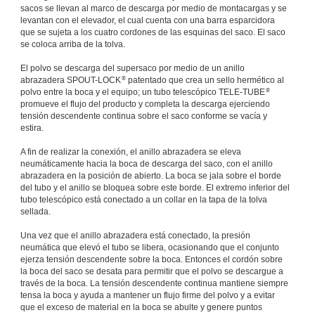
sacos se llevan al marco de descarga por medio de montacargas y se
levantan con el elevador, el cual cuenta con una barra esparcidora
que se sujeta a los cuatro cordones de las esquinas del saco. El saco
se coloca arriba de la tolva.
El polvo se descarga del supersaco por medio de un anillo
®
abrazadera SPOUT-LOCK
patentado que crea un sello hermético al
®
polvo entre la boca y el equipo; un tubo telescópico TELE-TUBE
promueve el flujo del producto y completa la descarga ejerciendo
tensión descendente continua sobre el saco conforme se vacía y
estira.
A fin de realizar la conexión, el anillo abrazadera se eleva
neumáticamente hacia la boca de descarga del saco, con el anillo
abrazadera en la posición de abierto. La boca se jala sobre el borde
del tubo y el anillo se bloquea sobre este borde. El extremo inferior del
tubo telescópico está conectado a un collar en la tapa de la tolva
sellada.
Una vez que el anillo abrazadera está conectado, la presión
neumática que elevó el tubo se libera, ocasionando que el conjunto
ejerza tensión descendente sobre la boca. Entonces el cordón sobre
la boca del saco se desata para permitir que el polvo se descargue a
través de la boca. La tensión descendente continua mantiene siempre
tensa la boca y ayuda a mantener un flujo firme del polvo y a evitar
que el exceso de material en la boca se abulte y genere puntos