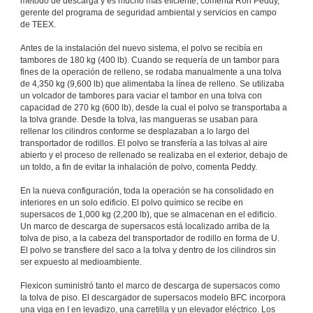
método de descarga y es mucho más eficiente, comenta Ron Peddy,
gerente del programa de seguridad ambiental y servicios en campo
de TEEX.
Antes de la instalación del nuevo sistema, el polvo se recibía en
tambores de 180 kg (400 lb). Cuando se requería de un tambor para
fines de la operación de relleno, se rodaba manualmente a una tolva
de 4,350 kg (9,600 lb) que alimentaba la línea de relleno. Se utilizaba
un volcador de tambores para vaciar el tambor en una tolva con
capacidad de 270 kg (600 lb), desde la cual el polvo se transportaba a
la tolva grande. Desde la tolva, las mangueras se usaban para
rellenar los cilindros conforme se desplazaban a lo largo del
transportador de rodillos. El polvo se transfería a las tolvas al aire
abierto y el proceso de rellenado se realizaba en el exterior, debajo de
un toldo, a fin de evitar la inhalación de polvo, comenta Peddy.
En la nueva configuración, toda la operación se ha consolidado en
interiores en un solo edificio. El polvo químico se recibe en
supersacos de 1,000 kg (2,200 lb), que se almacenan en el edificio.
Un marco de descarga de supersacos está localizado arriba de la
tolva de piso, a la cabeza del transportador de rodillo en forma de U.
El polvo se transfiere del saco a la tolva y dentro de los cilindros sin
ser expuesto al medioambiente.
Flexicon suministró tanto el marco de descarga de supersacos como
la tolva de piso. El descargador de supersacos modelo BFC incorpora
una viga en I en levadizo, una carretilla y un elevador eléctrico. Los