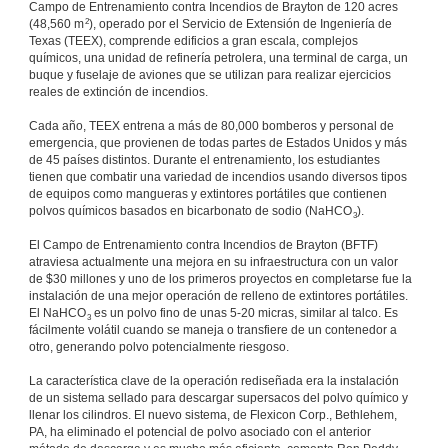
Campo de Entrenamiento contra Incendios de Brayton de 120 acres
2
(48,560 m
), operado por el Servicio de Extensión de Ingeniería de
Texas (TEEX), comprende edificios a gran escala, complejos
químicos, una unidad de refinería petrolera, una terminal de carga, un
buque y fuselaje de aviones que se utilizan para realizar ejercicios
reales de extinción de incendios.
Cada año, TEEX entrena a más de 80,000 bomberos y personal de
emergencia, que provienen de todas partes de Estados Unidos y más
de 45 países distintos. Durante el entrenamiento, los estudiantes
tienen que combatir una variedad de incendios usando diversos tipos
de equipos como mangueras y extintores portátiles que contienen
polvos químicos basados en bicarbonato de sodio (NaHCO
).
3
El Campo de Entrenamiento contra Incendios de Brayton (BFTF)
atraviesa actualmente una mejora en su infraestructura con un valor
de $30 millones y uno de los primeros proyectos en completarse fue la
instalación de una mejor operación de relleno de extintores portátiles.
El NaHCO
es un polvo fino de unas 5-20 micras, similar al talco. Es
3
fácilmente volátil cuando se maneja o transfiere de un contenedor a
otro, generando polvo potencialmente riesgoso.
La característica clave de la operación rediseñada era la instalación
de un sistema sellado para descargar supersacos del polvo químico y
llenar los cilindros. El nuevo sistema, de Flexicon Corp., Bethlehem,
PA, ha eliminado el potencial de polvo asociado con el anterior