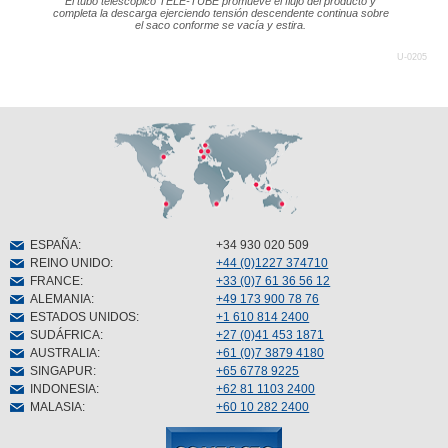
El tubo telescópico TELE-TUBE promueve el flujo del producto y
completa la descarga ejerciendo tensión descendente continua sobre
el saco conforme se vacía y estira.
U-0205
ESPAÑA
:
+34 930 020 509
REINO UNIDO
:
+44 (0)1227 374710
FRANCE
:
+33 (0)7 61 36 56 12
ALEMANIA
:
+49 173 900 78 76
ESTADOS UNIDOS
:
+1 610 814 2400
SUDÁFRICA
:
+27 (0)41 453 1871
AUSTRALIA
:
+61 (0)7 3879 4180
SINGAPUR
:
+65 6778 9225
INDONESIA
:
+62 81 1103 2400
MALASIA
:
+60 10 282 2400