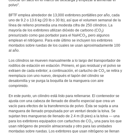
polvo".
BFTF emplea alrededor de 13,000 extintores portátiles por año, cada
uno de 9.2 o 13.6 kg (20 lb o 30 lb), así que el volumen semanal de la
línea de relleno promedia una modesta cifra de 250 cilindros. La
mayoría de los extintores utilizan dióxido de carbono (CO
)
2
presurizado como gas portador para el NaHCO
, pero algunos
3
emplean el nitrógeno. Para este último se incluyen los extintores
montados sobre ruedas de los cuales se usan aproximadamente 100
al año.
Los cilindros se mueven manualmente a lo largo del transportador de
rodillos de estación en estación. Primero, el gas residual y el polvo se
extraen de cada extintor; a continuación, el cartucho de CO
se retira y
2
reemplaza con uno nuevo, después el tapón del cilindro se
desatornilla y se purga la boquilla de la manguera con aire
comprimido.
En este punto, un cilindro está listo para rellenarse. El contenedor se
ajusta con una cabeza de llenado de diseño especial que crea un
vacío para efectos de la transferencia de polvo. Ésta se sujeta a una
manguera de llenado propulsada por un venturi desde la tolva. Se
sujetan tres mangueras de llenado de 2.4 m (8 pies) a la tolva — una
para los extintores equipados con cartuchos de CO
, una para los que
2
usan nitrógeno de presión almacenada y otro para las unidades
montadas sobre ruedas. Los extintores que usan nitrógeno se llenan