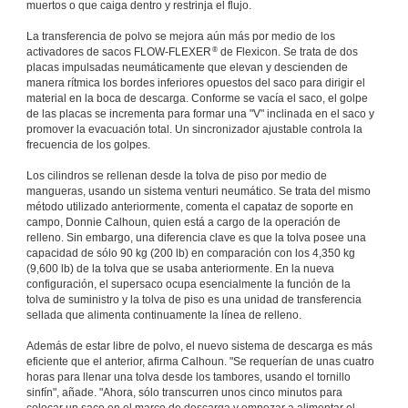
muertos o que caiga dentro y restrinja el flujo.
La transferencia de polvo se mejora aún más por medio de los
®
activadores de sacos FLOW-FLEXER
de Flexicon. Se trata de dos
placas impulsadas neumáticamente que elevan y descienden de
manera rítmica los bordes inferiores opuestos del saco para dirigir el
material en la boca de descarga. Conforme se vacía el saco, el golpe
de las placas se incrementa para formar una "V" inclinada en el saco y
promover la evacuación total. Un sincronizador ajustable controla la
frecuencia de los golpes.
Los cilindros se rellenan desde la tolva de piso por medio de
mangueras, usando un sistema venturi neumático. Se trata del mismo
método utilizado anteriormente, comenta el capataz de soporte en
campo, Donnie Calhoun, quien está a cargo de la operación de
relleno. Sin embargo, una diferencia clave es que la tolva posee una
capacidad de sólo 90 kg (200 lb) en comparación con los 4,350 kg
(9,600 lb) de la tolva que se usaba anteriormente. En la nueva
configuración, el supersaco ocupa esencialmente la función de la
tolva de suministro y la tolva de piso es una unidad de transferencia
sellada que alimenta continuamente la línea de relleno.
Además de estar libre de polvo, el nuevo sistema de descarga es más
eficiente que el anterior, afirma Calhoun. "Se requerían de unas cuatro
horas para llenar una tolva desde los tambores, usando el tornillo
sinfín", añade. "Ahora, sólo transcurren unos cinco minutos para
colocar un saco en el marco de descarga y empezar a alimentar el