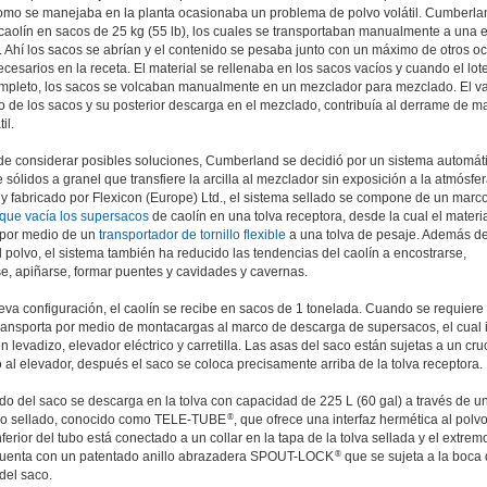
mo se manejaba en la planta ocasionaba un problema de polvo volátil. Cumberla
 caolín en sacos de 25 kg (55 lb), los cuales se transportaban manualmente a una 
. Ahí los sacos se abrían y el contenido se pesaba junto con un máximo de otros o
ecesarios en la receta. El material se rellenaba en los sacos vacíos y cuando el lot
mpleto, los sacos se volcaban manualmente en un mezclador para mezclado. El v
no de los sacos y su posterior descarga en el mezclado, contribuía al derrame de ma
il.
e considerar posibles soluciones, Cumberland se decidió por un sistema automát
sólidos a granel que transfiere la arcilla al mezclador sin exposición a la atmósfer
y fabricado por Flexicon (Europe) Ltd., el sistema sellado se compone de un marc
que vacía los supersacos
de caolín en una tolva receptora, desde la cual el materi
e por medio de un
transportador de tornillo flexible
a una tolva de pesaje. Además d
l polvo, el sistema también ha reducido las tendencias del caolín a encostrarse,
e, apiñarse, formar puentes y cavidades y cavernas.
eva configuración, el caolín se recibe en sacos de 1 tonelada. Cuando se requiere
transporta por medio de montacargas al marco de descarga de supersacos, el cual 
en levadizo, elevador eléctrico y carretilla. Las asas del saco están sujetas a un cru
al elevador, después el saco se coloca precisamente arriba de la tolva receptora.
do del saco se descarga en la tolva con capacidad de 225 L (60 gal) a través de u
®
co sellado, conocido como TELE-TUBE
, que ofrece una interfaz hermética al polvo
ferior del tubo está conectado a un collar en la tapa de la tolva sellada y el extrem
®
cuenta con un patentado anillo abrazadera SPOUT-LOCK
que se sujeta a la boca
del saco.