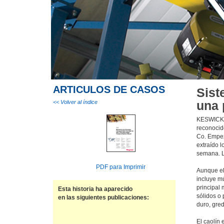
ARTICULOS DE CASOS
Sist
una 
<< Volver al índice
KESWICK, 
reconocid
Co. Empezó
extraído l
semana. L
PDF para Imprimir
Aunque el
incluye mú
principal 
Esta historia ha aparecido
sólidos o 
en las siguientes publicaciones:
duro, gre
El caolín 