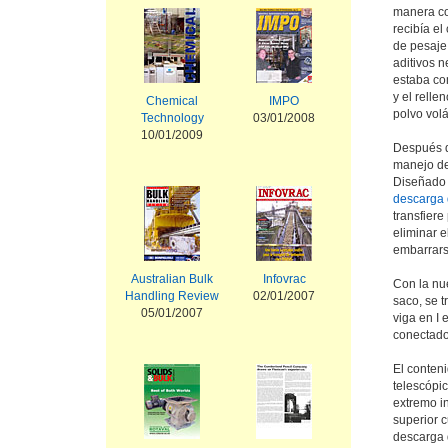
manera co
recibía el
de pesaje
aditivos n
estaba co
y el relle
Chemical
IMPO
polvo volát
Technology
03/01/2008
10/01/2009
Después d
manejo de 
Diseñado 
descarga 
transfier
eliminar e
embarrars
Australian Bulk
Infovrac
Con la nu
Handling Review
02/01/2007
saco, se 
05/01/2007
viga en I 
conectado 
El conteni
telescópi
extremo in
superior 
descarga 