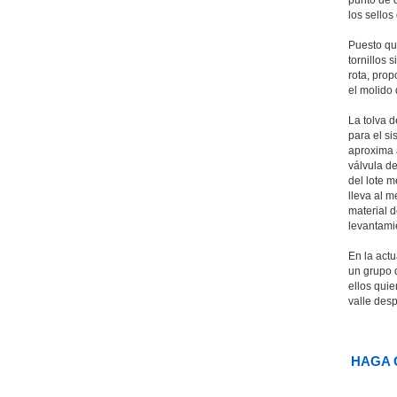
los sellos
Puesto que
tornillos 
rota, prop
el molido 
La tolva 
para el si
aproxima 
válvula d
del lote m
lleva al m
material d
levantamie
En la act
un grupo 
ellos quie
valle des
HAGA 