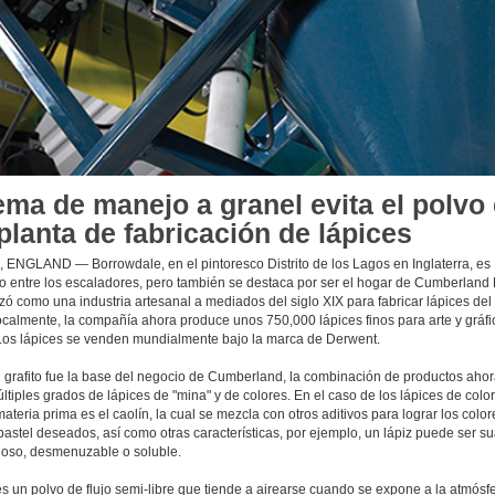
ema de manejo a granel evita el polvo
planta de fabricación de lápices
ENGLAND — Borrowdale, en el pintoresco Distrito de los Lagos en Inglaterra, es
o entre los escaladores, pero también se destaca por ser el hogar de Cumberland 
 como una industria artesanal a mediados del siglo XIX para fabricar lápices del 
ocalmente, la compañía ahora produce unos 750,000 lápices finos para arte y gráfi
os lápices se venden mundialmente bajo la marca de Derwent.
 grafito fue la base del negocio de Cumberland, la combinación de productos aho
ltiples grados de lápices de "mina" y de colores. En el caso de los lápices de color
materia prima es el caolín, la cual se mezcla con otros aditivos para lograr los color
pastel deseados, así como otras características, por ejemplo, un lápiz puede ser s
doso, desmenuzable o soluble.
es un polvo de flujo semi-libre que tiende a airearse cuando se expone a la atmósfe