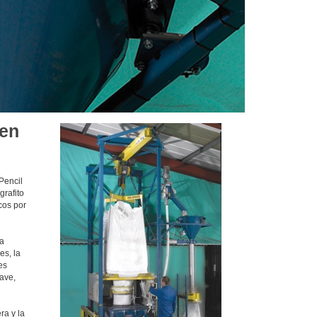
 en
Pencil
grafito
cos por
ra
es, la
es
uave,
ra y la