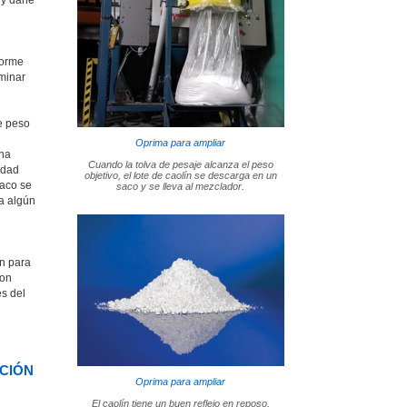
nforme
iminar
e peso
Oprima para ampliar
una
Cuando la tolva de pesaje alcanza el peso
edad
objetivo, el lote de caolín se descarga en un
saco se
saco y se lleva al mezclador.
sa algún
ón para
ron
es del
ACIÓN
Oprima para ampliar
El caolín tiene un buen reflejo en reposo,