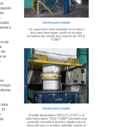
nd
estación
cho
e
aciado
Oprima para ampliar
terial y
Un supersaco está montado en el marco
listo para descargar caolín en la tolva
receptora por medio del conjunto de TELE-
®
TUBE
.
ico de
a.
o de
al se
e
 un
incluye
ciforme
n tubo
Oprima para ampliar
. El
o
®
El anillo abrazadera SPOUT-LOCK
y el
®
tubo telescópico TELE-TUBE
permiten una
 de
conexión hermética al polvo rápida entre la
boca del saco y la tolva, además estiran el