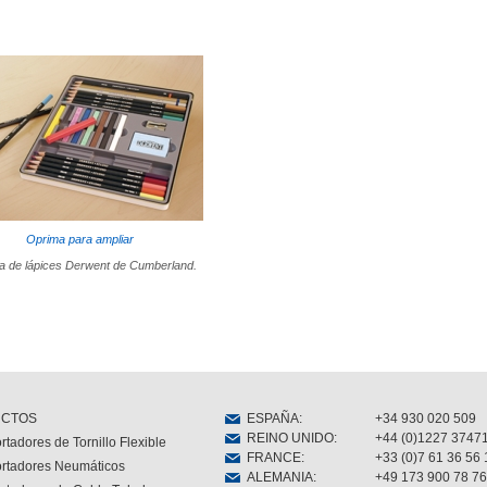
Oprima para ampliar
a de lápices Derwent de Cumberland.
CTOS
ESPAÑA
:
+34 930 020 509
REINO UNIDO
:
+44 (0)1227 3747
rtadores de Tornillo Flexible
FRANCE
:
+33 (0)7 61 36 56 
rtadores Neumáticos
ALEMANIA
:
+49 173 900 78 76