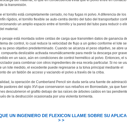
 de la transmisión.
 el tornillo está completamente cerrado, no hay fugas ni polvo. A diferencia de los
sinfín rígidos, el tornillo flexible se auto-centra dentro del tubo del transportador co
orcionando un amplio espacio entre el tornillo y la pared del tubo para reducir o el
del material.
de pesaje está montada sobre celdas de carga que transmiten datos de ganancia d
stema de control, lo cual reduce la velocidad de flujo a un goteo conforme el lote se
a su peso objetivo predeterminado. Cuando se alcanza el peso objetivo, se abre 
e compuerta deslizable activada neumáticamente para medir la descarga por grav
edido en un saco, aún en condiciones de control hermético al polvo. Entonces, el 
ezclador para combinar con otros ingredientes de esa receta particular. Si no se u
e un lote medido, el excedente puede regresarse a la tolva principal mediante el
nto de un faldón de acceso y vaciando el polvo a través de la criba.
ualidad, la operación de Cumberland Pencil sin duda sería una fuente de admiraci
de pastores del siglo XVI que conservaron sus rebaños en Borrowdale, ya que fue
nes descubrieron el grafito debajo de las raíces de árboles caídos en las pendient
pués de la destrucción ocasionada por una violenta tormenta.
QUE UN INGENIERO DE FLEXICON LLAME SOBRE SU APLIC
> >