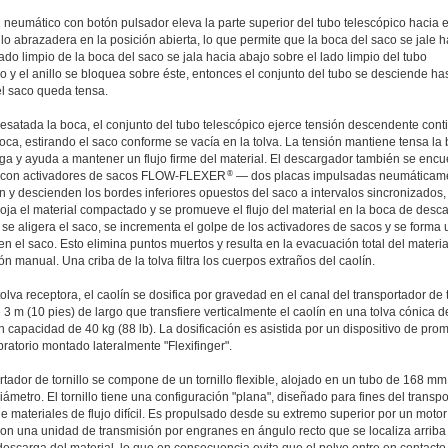
 neumático con botón pulsador eleva la parte superior del tubo telescópico hacia e
llo abrazadera en la posición abierta, lo que permite que la boca del saco se jale h
 lado limpio de la boca del saco se jala hacia abajo sobre el lado limpio del tubo
o y el anillo se bloquea sobre éste, entonces el conjunto del tubo se desciende ha
el saco queda tensa.
esatada la boca, el conjunto del tubo telescópico ejerce tensión descendente cont
oca, estirando el saco conforme se vacía en la tolva. La tensión mantiene tensa la
ga y ayuda a mantener un flujo firme del material. El descargador también se encu
®
 con activadores de sacos FLOW-FLEXER
— dos placas impulsadas neumáticam
 y descienden los bordes inferiores opuestos del saco a intervalos sincronizados,
loja el material compactado y se promueve el flujo del material en la boca de desc
e aligera el saco, se incrementa el golpe de los activadores de sacos y se forma 
en el saco. Esto elimina puntos muertos y resulta en la evacuación total del material
ón manual. Una criba de la tolva filtra los cuerpos extraños del caolín.
olva receptora, el caolín se dosifica por gravedad en el canal del transportador de t
e 3 m (10 pies) de largo que transfiere verticalmente el caolín en una tolva cónica d
 capacidad de 40 kg (88 lb). La dosificación es asistida por un dispositivo de pro
ibratorio montado lateralmente "Flexifinger".
rtador de tornillo se compone de un tornillo flexible, alojado en un tubo de 168 mm
iámetro. El tornillo tiene una configuración "plana", diseñado para fines del transpo
de materiales de flujo difícil. Es propulsado desde su extremo superior por un motor
con una unidad de transmisión por engranes en ángulo recto que se localiza arriba
escarga del material, lo que en consecuencia evita que el polvo entre en contacto