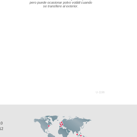
pero puede ocasionar polvo volátil cuando
se transfiere al exterior.
U-1196
10
12