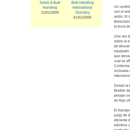
Solids & Bulk
Bulk Handling
Un control
Handling
International
con el ani
11/01/2006
Directory
anillo. El
01/01/2006
telescópic
la boca d
Una vez d
sobre la b
de descar
equipado
que elevan
cual se af
Conforme s
inclinada 
intervenci
Desde la t
flexible d
pesaje con
de flujo v
El transpo
pulg) de d
eficiente 
eléctrico 
punto de d