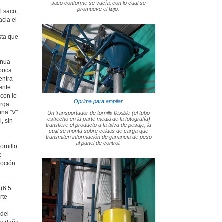
saco conforme se vacía, con lo cual se
promueve el flujo.
l saco,
acia el
sta que
inua
 boca
entra
ente
 con lo
Oprima para ampliar
arga.
una "V"
Un transportador de tornillo flexible (el tubo
estrecho en la parte media de la fotografía)
, sin
transfiere el producto a la tolva de pesaje, la
cual se monta sobre celdas de carga que
transmiten información de ganancia de peso
al panel de control.
ornillo
e
moción
 (6.5
rte
 del
 y dañe