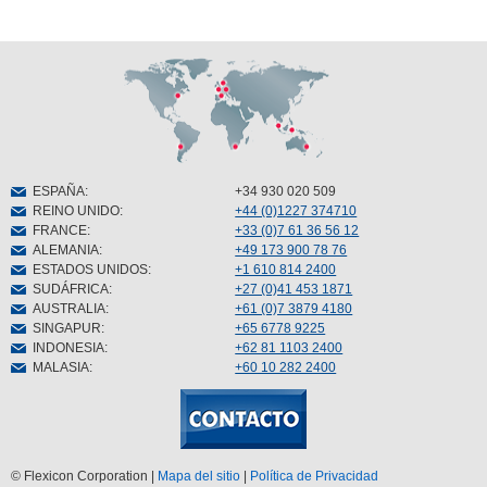
ESPAÑA
:
+34 930 020 509
REINO UNIDO
:
+44 (0)1227 374710
FRANCE
:
+33 (0)7 61 36 56 12
ALEMANIA
:
+49 173 900 78 76
ESTADOS UNIDOS
:
+1 610 814 2400
SUDÁFRICA
:
+27 (0)41 453 1871
AUSTRALIA
:
+61 (0)7 3879 4180
SINGAPUR
:
+65 6778 9225
INDONESIA
:
+62 81 1103 2400
MALASIA
:
+60 10 282 2400
© Flexicon Corporation |
Mapa del sitio
|
Política de Privacidad