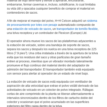
material de flujo semi-libre y tiende a apiñarse, encostrarse,
embarrarse, formar cavernas e, incluso, solidificarse, lo cual limitaba
su vida útil y opacaba cualquier beneficio de comprar el material en
contenedores de sacos.
A fin de mejorar el manejo del polvo, H+H Celcon adquirió un
sistema
de procesamiento por lotes con pesaje
automatizado compuesto de
una
estación de volcado de sacos
, un
transportador de tornillo flexible
,
una tolva receptora y un controlador de Flexicon (Europe) Ltd.
El operador ahora mueve los sacos de las plataformas adyacentes a
la estación de volcado, sobre una bandeja de soporte de sacos,
separa los sacos y después los vuelca en una tolva receptora de 225
3
litros (7.9 pies
). Una criba instalada a través de la apertura de la tolva
evita que los residuos del saco y otras partículas de gran tamaño
entren al proceso, mientras que un vibrador montado lateralmente
promueve el flujo continuo del material dentro del adaptador de
admisión del transportador. El transportador también está equipado
con sensor para alertar al operador de un estado de nivel bajo.
La estación de volcado de sacos está equipada con ventilador de
aspiración de alta velocidad que extrae el polvo volátil derivado de las
actividades de volcado en un colector de polvo integrado. Ráfagas
cortas de aire comprimido de la planta se liberan alternadamente a
intervalos sincronizados dentro de los filtros de cartucho doble del
colector y ocasionan que el polvo acumulado en las superficies
exteriores del filtro caiga dentro de la tolva.