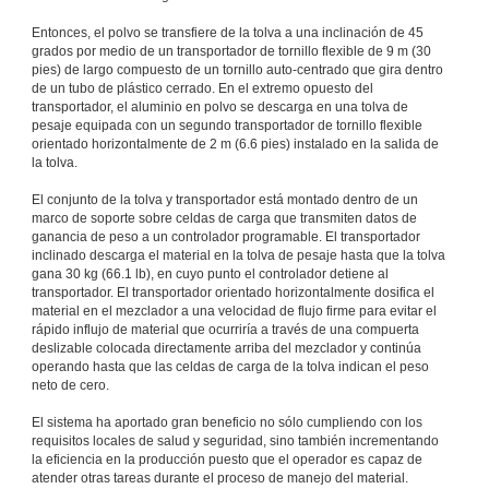
Entonces, el polvo se transfiere de la tolva a una inclinación de 45
grados por medio de un transportador de tornillo flexible de 9 m (30
pies) de largo compuesto de un tornillo auto-centrado que gira dentro
de un tubo de plástico cerrado. En el extremo opuesto del
transportador, el aluminio en polvo se descarga en una tolva de
pesaje equipada con un segundo transportador de tornillo flexible
orientado horizontalmente de 2 m (6.6 pies) instalado en la salida de
la tolva.
El conjunto de la tolva y transportador está montado dentro de un
marco de soporte sobre celdas de carga que transmiten datos de
ganancia de peso a un controlador programable. El transportador
inclinado descarga el material en la tolva de pesaje hasta que la tolva
gana 30 kg (66.1 lb), en cuyo punto el controlador detiene al
transportador. El transportador orientado horizontalmente dosifica el
material en el mezclador a una velocidad de flujo firme para evitar el
rápido influjo de material que ocurriría a través de una compuerta
deslizable colocada directamente arriba del mezclador y continúa
operando hasta que las celdas de carga de la tolva indican el peso
neto de cero.
El sistema ha aportado gran beneficio no sólo cumpliendo con los
requisitos locales de salud y seguridad, sino también incrementando
la eficiencia en la producción puesto que el operador es capaz de
atender otras tareas durante el proceso de manejo del material.