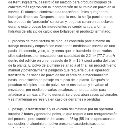
de Kent, Inglaterra, desarrolló un método para producir bloques de
concreto más ligeros con la incorporación de aluminio en polvo en la
mezcla. El aluminio comienza una reacción química que genera
burbujas diminutas. Después de que la mezcla se fija parcialmente,
los bloques de "aerocreto" se cortan y luego se curan en autoclaves,
durante este proceso los ingredientes se combinan para formar
hidratos de silicato de calcio que fortalecen el producto terminado.
El proceso de manufactura de bloques constituía parcialmente un
trabajo manual y empezó con cantidades medidas de mezcla de una
pasta de cemento, yeso, cal y arena que se transfería desde varios
3
3
silos exteriores a un mezclador con capacidad de 2.2 m
(77.7 pies
)
dentro del edificio en un entresuelo de 6 m (19.7 pies) arriba del piso
de la planta. El polvo de aluminio se añadía al final, un procedimiento
manual y potencialmente peligroso que requería que el operador
transfiriera los sacos de polvo desde el área de almacenamiento
hasta una estación de pesaje en el piso de la planta. Después se
pesaban múltiples lotes de polvo, se re-ensacaban y llevaban al
mezclador, por medio de varias escaleras, en preparación para
añadirse a la mezcla. Por lo general, se preparaban sacos adicionales
y se mantenían en reserva en caso de derrames o pérdidas.
El pesaje, la transferencia y el volcado del material por un operador
tardaba 2 horas y generaba polvo, lo que requería una reorganización
del proceso, pero cambiar de sacos de 25 kg (55 lb) a supersacos no
era opción; el aluminio en polvo presenta características de un