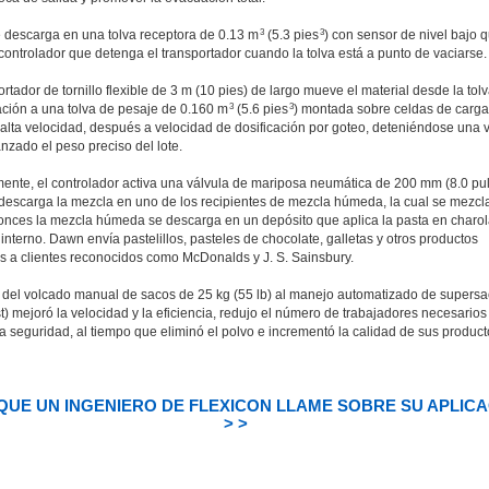
3
3
e descarga en una tolva receptora de 0.13 m
(5.3 pies
) con sensor de nivel bajo 
controlador que detenga el transportador cuando la tolva está a punto de vaciarse.
rtador de tornillo flexible de 3 m (10 pies) de largo mueve el material desde la tol
3
3
ión a una tolva de pesaje de 0.160 m
(5.6 pies
) montada sobre celdas de carga
 alta velocidad, después a velocidad de dosificación por goteo, deteniéndose una 
nzado el peso preciso del lote.
mente, el controlador activa una válvula de mariposa neumática de 200 mm (8.0 pu
 descarga la mezcla en uno de los recipientes de mezcla húmeda, la cual se mezcl
onces la mezcla húmeda se descarga en un depósito que aplica la pasta en charol
nterno. Dawn envía pastelillos, pasteles de chocolate, galletas y otros productos
s a clientes reconocidos como McDonalds y J. S. Sainsbury.
 del volcado manual de sacos de 25 kg (55 lb) al manejo automatizado de supers
st) mejoró la velocidad y la eficiencia, redujo el número de trabajadores necesarios
 seguridad, al tiempo que eliminó el polvo e incrementó la calidad de sus product
QUE UN INGENIERO DE FLEXICON LLAME SOBRE SU APLIC
> >