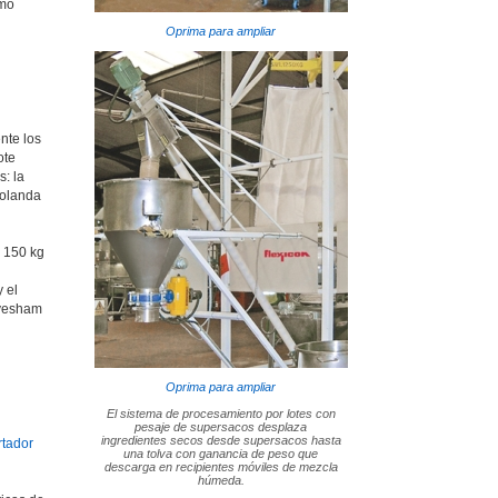
smo
Oprima para ampliar
nte los
ote
s: la
Holanda
e 150 kg
 el
Evesham
Oprima para ampliar
El sistema de procesamiento por lotes con
pesaje de supersacos desplaza
ingredientes secos desde supersacos hasta
rtador
una tolva con ganancia de peso que
descarga en recipientes móviles de mezcla
húmeda.