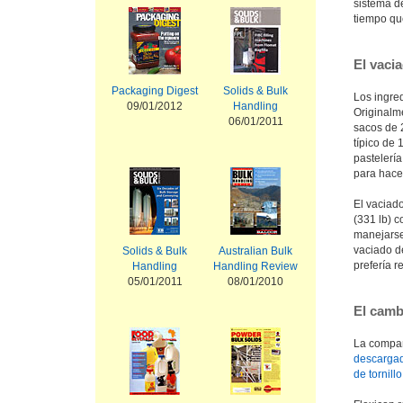
sistema d
tiempo que
El vaci
Packaging Digest
Solids & Bulk
Los ingre
09/01/2012
Handling
Originalm
06/01/2011
sacos de 2
típico de 
pastelerí
para hace
El vaciad
(331 lb) 
manejarse 
vaciado d
Solids & Bulk
Australian Bulk
prefería r
Handling
Handling Review
05/01/2011
08/01/2010
El camb
La compañ
descargad
de tornillo