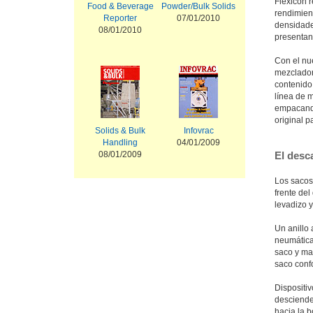
Flexicon r
Food & Beverage
Powder/Bulk Solids
rendimien
Reporter
07/01/2010
densidade
08/01/2010
presentan 
Con el nu
mezcladore
contenido 
línea de 
empacando
original p
Solids & Bulk
Infovrac
Handling
04/01/2009
08/01/2009
El desc
Los sacos
frente de
levadizo y
Un anill
neumátic
saco y ma
saco confo
Dispositi
descienden
hacia la b