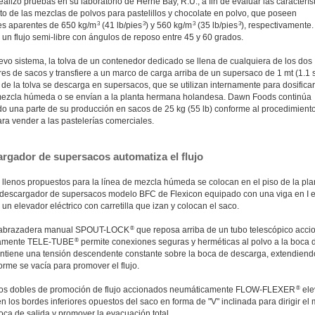
ealizó pruebas en su laboratorio de Herne Bay, R.U., a fin de evaluar las caracterís
to de las mezclas de polvos para pastelillos y chocolate en polvo, que poseen
3
3
3
3
s aparentes de 650 kg/m
(41 lb/pies
) y 560 kg/m
(35 lb/pies
), respectivamente
un flujo semi-libre con ángulos de reposo entre 45 y 60 grados.
evo sistema, la tolva de un contenedor dedicado se llena de cualquiera de los dos
s de sacos y transfiere a un marco de carga arriba de un supersaco de 1 mt (1.1 st
de la tolva se descarga en supersacos, que se utilizan internamente para dosificar
mezcla húmeda o se envían a la planta hermana holandesa. Dawn Foods continúa
 una parte de su producción en sacos de 25 kg (55 lb) conforme al procedimient
ara vender a las pastelerías comerciales.
argador de supersacos automatiza el flujo
 llenos propuestos para la línea de mezcla húmeda se colocan en el piso de la pla
l descargador de supersacos modelo BFC de Flexicon equipado con una viga en I 
 un elevador eléctrico con carretilla que izan y colocan el saco.
®
o abrazadera manual SPOUT-LOCK
que reposa arriba de un tubo telescópico acc
®
amente TELE-TUBE
permite conexiones seguras y herméticas al polvo a la boca 
ntiene una tensión descendente constante sobre la boca de descarga, extendiend
rme se vacía para promover el flujo.
®
vos dobles de promoción de flujo accionados neumáticamente FLOW-FLEXER
ele
 los bordes inferiores opuestos del saco en forma de "V" inclinada para dirigir el 
oca de salida y promover la evacuación total.