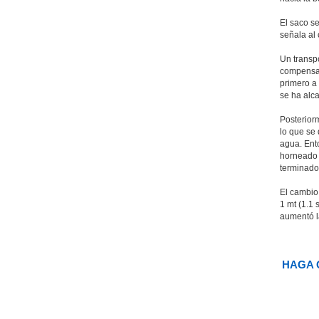
El saco s
señala al 
Un transpo
compensac
primero a
se ha alca
Posterior
lo que se
agua. Ent
horneado i
terminado
El cambio
1 mt (1.1 
aumentó la
HAGA 