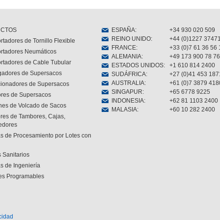
CTOS
ESPAÑA
:
+34 930 020 509
REINO UNIDO
:
+44 (0)1227 3747
rtadores de Tornillo Flexible
FRANCE
:
+33 (0)7 61 36 56 
rtadores Neumáticos
ALEMANIA
:
+49 173 900 78 76
rtadores de Cable Tubular
ESTADOS UNIDOS
:
+1 610 814 2400
gadores de Supersacos
SUDÁFRICA
:
+27 (0)41 453 187
AUSTRALIA
:
+61 (0)7 3879 418
cionadores de Supersacos
SINGAPUR
:
+65 6778 9225
res de Supersacos
INDONESIA
:
+62 81 1103 2400
nes de Volcado de Sacos
MALASIA
:
+60 10 282 2400
res de Tambores, Cajas,
edores
s de Procesamiento por Lotes con
 Sanitarios
s de Ingeniería
es Programables
acidad