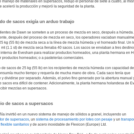
e manejo de materiales en supersacos, redujo el personal de siete a cuatro, al mi
 aceleró la producción y mejoró la seguridad de la planta.
ado de sacos exigía un arduo trabajo
dientes de Dawn se someten a un proceso de mezcla en seco, después a húmeda.
ente, después del proceso de mezcla en seco, los operadores vaciaban manualme
5 kg (55 lb) de mezcla seca a la línea de mezcla húmeda y el horneado final. Un l
1 mt (1.1 st) de mezcla seca llenaba 40 sacos. Los sacos se enviaban a tres destino
a interna de Evesham para realizar productos horneados, una planta hermana en 
r productos horneados; o a pastelerías comerciales.
o de sacos de 25 kg (55 lb) en los recipientes de mezcla húmeda con capacidad d
consumía mucho tiempo y requería de mucha mano de obra. Cada saco tenía que
y dividirse por separado. Además, el polvo fino generado por la abertura manual y
e sacos era difícil de contener. Adicionalmente, la planta hermana holandesa de 
ecibir mezclas en supersacos.
io de sacos a supersacos
ía invirtió en un nuevo sistema de manejo de sólidos a granel, incluyendo un
or de supersacos
, un
sistema de procesamiento por lotes con pesaje
y un
transpo
 flexible
sanitarios
y de acero inoxidable de Flexicon (Europe) Ltd.