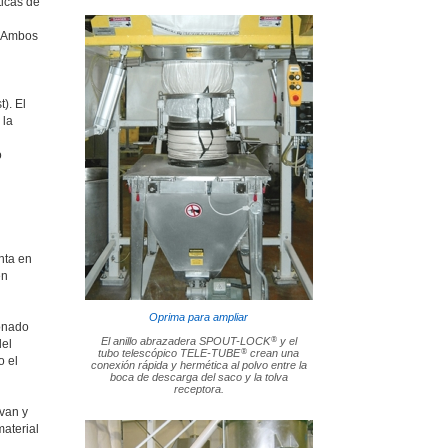
ticas de
. Ambos
). El
 la
o
nta en
en
Oprima para ampliar
ionado
®
El anillo abrazadera SPOUT-LOCK
y el
del
®
tubo telescópico TELE-TUBE
crean una
o el
conexión rápida y hermética al polvo entre la
boca de descarga del saco y la tolva
receptora.
van y
material