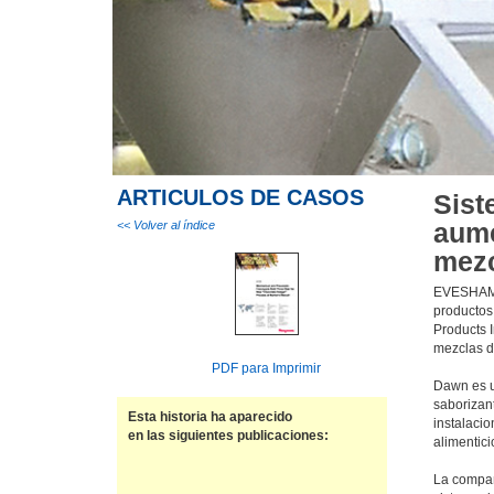
ARTICULOS DE CASOS
Sist
aume
<< Volver al índice
mezc
EVESHAM,
productos
Products 
mezclas d
PDF para Imprimir
Dawn es u
saborizant
Esta historia ha aparecido
instalacio
en las siguientes publicaciones:
alimentic
La compañ