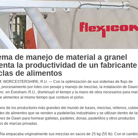
ema de manejo de material a granel
nta la productividad de un fabricante
las de alimentos
 WORCESTERSHIRE, R.U. — Con la optimización de sus sistemas de flujo de
, procesamiento por lotes con pesaje y manejo de mezclas, la instalación de Daw
Inc. en Evesham, R.U., disminuyó el tiempo y la mano de obra necesarios para ma
e alimentos al mismo tiempo que contuvo el polvo.
no de los productores más grandes del mundo de bases, mezclas, rellenos, cubier
es de alimentos que se venden a pastelerías industriales y se utilizan dentro de la
nes de Dawn para hornear galletas, pasteles, donas, pastelillos y otros productos
ios de marcas privadas.
ía empacaba originalmente sus mezclas en sacos de 25 kg (55 lb). Con el cambio