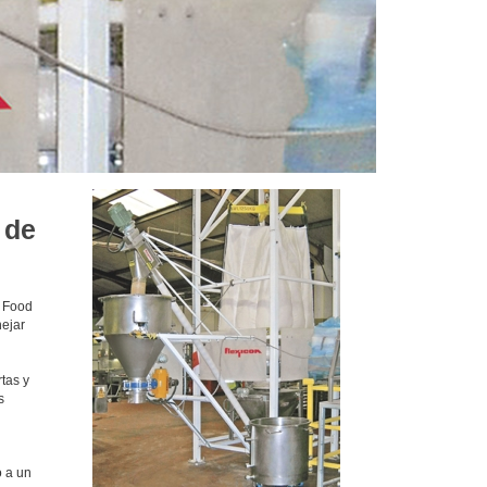
 de
n Food
nejar
tas y
s
 a un