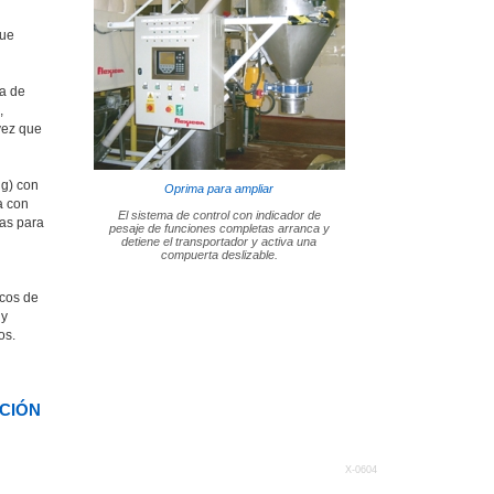
que
va de
,
vez que
lg) con
Oprima para ampliar
a con
El sistema de control con indicador de
as para
pesaje de funciones completas arranca y
detiene el transportador y activa una
compuerta deslizable.
acos de
 y
os.
ACIÓN
X-0604