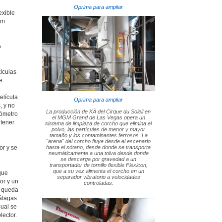
Oprima para ampliar
exible
mm
o
tículas
e
elícula
Oprima para ampliar
, y no
La producción de KÀ del Cirque du Soleil en
rómetro
el MGM Grand de Las Vegas opera un
ntener
sistema de limpieza de corcho que elimina el
polvo, las partículas de menor y mayor
tamaño y los contaminantes ferrosos. La
"arena" del corcho fluye desde el escenario
or y se
hasta el sótano, desde donde se transporta
neumáticamente a una tolva desde donde
se descarga por gravedad a un
transportador de tornillo flexible Flexicon,
que a su vez alimenta el corcho en un
que
separador vibratorio a velocidades
or y un
controladas.
e queda
ráfagas
cual se
lector.