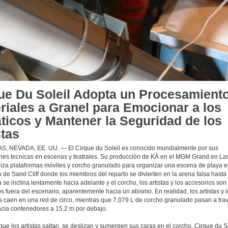
ue Du Soleil Adopta un Procesamient
riales a Granel para Emocionar a los
ticos y Mantener la Seguridad de los
stas
, NEVADA, EE. UU. — El Cirque du Soleil es conocido mundialmente por sus
nes tecnicas en escenas y teatrales. Su producción de KÀ en el MGM Grand en La
iliza plataformas móviles y corcho granulado para organizar una escena de playa e
 de Sand Cliff donde los miembros del reparto se divierten en la arena falsa hasta
 se inclina lentamente hacia adelante y el corcho, los artistas y los accesorios son
 fuera del escenario, aparentemente hacia un abismo. En realidad, los artistas y l
s caen en una red de circo, mientras que 7,079 L de corcho granulado pasan a tra
hacia contenedores a 15.2 m por debajo.
ue los artistas saltan, se deslizan y sumergen sus caras en el corcho, Cirque du So