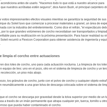
o acondiciona antes de usarlo. "Hacemos todo lo que está a nuestro alcance para
 que nuestros acróbatas estén seguros", dice Aaron Bush, el principal carpintero d
r estos impresionantes efectos visuales mientras se garantiza la seguridad de sus
Cirque du Soleil tuvo que comenzar a procesar materiales a granel, un área de expe
nada con la industria del entretenimiento. Como dice el refrán, "el espectáculo de
", por lo que grandes volúmenes de corcho necesitaban ser transportados y limpia
fiable para su reutilización en la próxima presentación. Para hacer realidad su vi
Soleil recurrió a Flexicon Corporation para obtener asistencia de ingeniería y equ
.
 limpia el corcho entre actuaciones
en dos lotes de corcho, uno para cada actuación nocturna. La limpieza de los lote
n equipo de tres: uno en el pozo, otro en el sistema de limpieza de corcho y un ter
 recolección, un piso más abajo.
ozo, los gránulos de corcho, junto con el polvo de corcho y cualquier objeto extra
an neumáticamente a una gran tolva de descarga colocada sobre el sistema de lim
.
que el corcho se descarga por gravedad desde la tolva superior por medio de un t
sa a través de un imán permanente que atrapa cualquier pin, tuerca, tornillo u otro
ferroso que pueda haber contaminado el corcho.