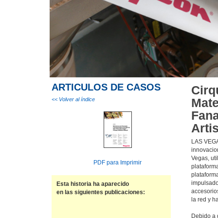
ARTICULOS DE CASOS
Cirq
Mate
<< Volver al índice
Fana
Arti
LAS VEGAS
innovacio
Vegas, ut
PDF para Imprimir
plataforma
plataforma
impulsados
Esta historia ha aparecido
accesorio
en las siguientes publicaciones:
la red y 
Debido a q