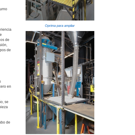
iurno
Oprima para ampliar
riencia
be
dos de
sión,
ipos de
s
cero en
ño, se
pieza
ubo de