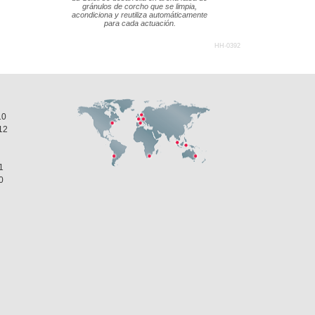
gránulos de corcho que se limpia,
acondiciona y reutiliza automáticamente
para cada actuación.
HH-0392
10
12
1
0