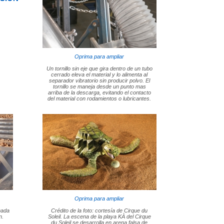
Oprima para ampliar
Un tornillo sin eje que gira dentro de un tubo
cerrado eleva el material y lo alimenta al
separador vibratorio sin producir polvo. El
tornillo se maneja desde un punto mas
arriba de la descarga, evitando el contacto
del material con rodamientos o lubricantes.
Oprima para ampliar
nada
Crédito de la foto: cortesía de Cirque du
n.
Soleil. La escena de la playa KÀ del Cirque
du Soleil se desarrolla en arena falsa de