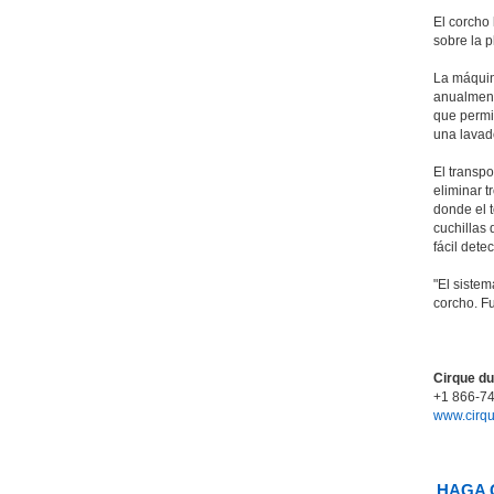
El corcho 
sobre la 
La máquin
anualmente
que permit
una lavad
El transp
eliminar t
donde el t
cuchillas 
fácil dete
"El siste
corcho. F
Cirque du
+1 866-7
www.cirqu
HAGA 