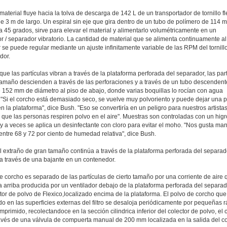
material fluye hacia la tolva de descarga de 142 L de un transportador de tornillo fl
e 3 m de largo. Un espiral sin eje que gira dentro de un tubo de polímero de 114 
a 45 grados, sirve para elevar el material y alimentarlo volumétricamente en un
or / separador vibratorio. La cantidad de material que se alimenta continuamente al
se puede regular mediante un ajuste infinitamente variable de las RPM del tornill
dor.
ue las partículas vibran a través de la plataforma perforada del separador, las par
 tamaño descienden a través de las perforaciones y a través de un tubo descendent
e 152 mm de diámetro al piso de abajo, donde varias boquillas lo rocían con agua
 "Si el corcho está demasiado seco, se vuelve muy polvoriento y puede dejar una p
n la plataforma", dice Bush. "Eso se convertiría en un peligro para nuestros artistas
que las personas respiren polvo en el aire". Muestras son controladas con un hig
y a veces se aplica un desinfectante con cloro para evitar el moho. "Nos gusta ma
entre 68 y 72 por ciento de humedad relativa", dice Bush.
l extraño de gran tamaño continúa a través de la plataforma perforada del separad
a través de una bajante en un contenedor.
e corcho es separado de las partículas de cierto tamaño por una corriente de aire 
a arriba producida por un ventilador debajo de la plataforma perforada del separad
ector de polvo de Flexico,localizado encima de la plataforma. El polvo de corcho qu
o en las superficies externas del filtro se desaloja periódicamente por pequeñas 
mprimido, recolectandoce en la sección cilindrica inferior del colector de polvo, el 
ravés de una válvula de compuerta manual de 200 mm localizada en la salida del co