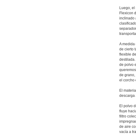
Luego, el 
Flexicon d
inclinado 
clasificad
separador 
transporta
A medida q
de cierto
flexible d
destilada.
de polvo e
queremos 
de grano, 
el corcho 
El materia
descarga 
El polvo d
fluye haci
filtro col
impregnad
de aire co
vacía a t