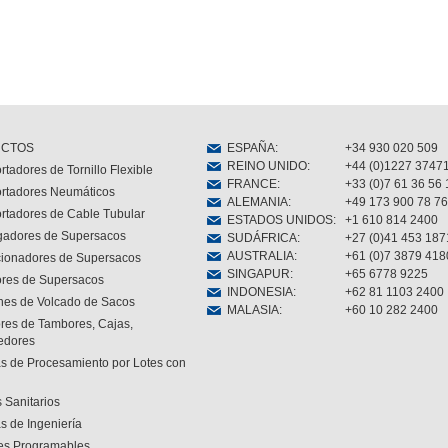
CTOS
ESPAÑA
:
+34 930 020 509
REINO UNIDO
:
+44 (0)1227 3747
rtadores de Tornillo Flexible
FRANCE
:
+33 (0)7 61 36 56 
rtadores Neumáticos
ALEMANIA
:
+49 173 900 78 76
rtadores de Cable Tubular
ESTADOS UNIDOS
:
+1 610 814 2400
gadores de Supersacos
SUDÁFRICA
:
+27 (0)41 453 187
AUSTRALIA
:
+61 (0)7 3879 418
cionadores de Supersacos
SINGAPUR
:
+65 6778 9225
res de Supersacos
INDONESIA
:
+62 81 1103 2400
nes de Volcado de Sacos
MALASIA
:
+60 10 282 2400
res de Tambores, Cajas,
edores
s de Procesamiento por Lotes con
 Sanitarios
s de Ingeniería
es Programables