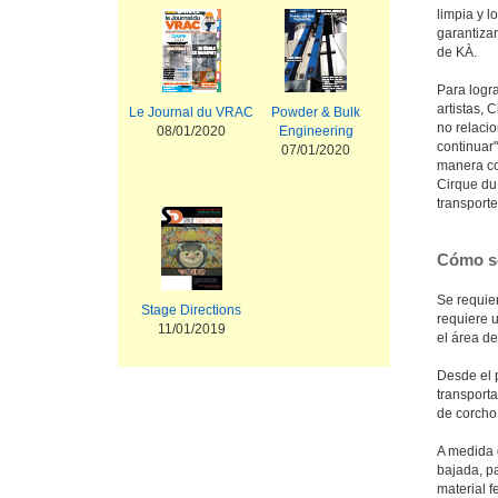
limpia y l
garantizar
de KÀ.
Para logra
artistas, 
Le Journal du VRAC
Powder & Bulk
no relacio
08/01/2020
Engineering
continuar
07/01/2020
manera con
Cirque du 
transporte
Cómo se
Se requier
Stage Directions
requiere u
11/01/2019
el área de
Desde el p
transport
de corcho
A medida 
bajada, pa
material 