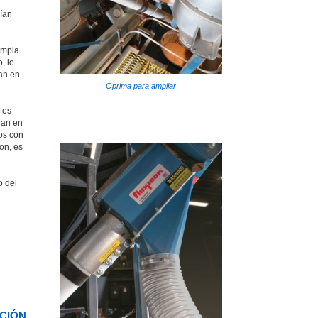
cían
impia
, lo
van en
Oprima para ampliar
 es
dan en
os con
on, es
o del
ACIÓN