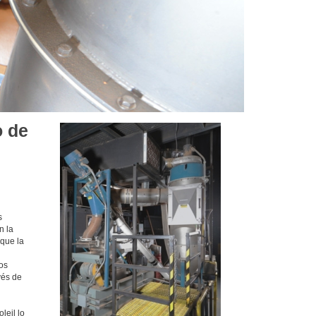
o de
s
n la
 que la
os
vés de
leil lo