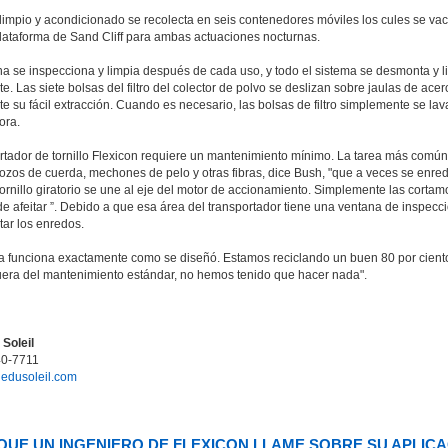
limpio y acondicionado se recolecta en seis contenedores móviles los cules se va
plataforma de Sand Cliff para ambas actuaciones nocturnas.
a se inspecciona y limpia después de cada uso, y todo el sistema se desmonta y l
. Las siete bolsas del filtro del colector de polvo se deslizan sobre jaulas de acero
e su fácil extracción. Cuando es necesario, las bolsas de filtro simplemente se la
ora.
ortador de tornillo Flexicon requiere un mantenimiento mínimo. La tarea más común
rozos de cuerda, mechones de pelo y otras fibras, dice Bush, "que a veces se enre
ornillo giratorio se une al eje del motor de accionamiento. Simplemente las cortam
de afeitar ”. Debido a que esa área del transportador tiene una ventana de inspecci
ctar los enredos.
ma funciona exactamente como se diseñó. Estamos reciclando un buen 80 por cient
uera del mantenimiento estándar, no hemos tenido que hacer nada".
 Soleil
40-7711
edusoleil.com
QUE UN INGENIERO DE FLEXICON LLAME SOBRE SU APLIC