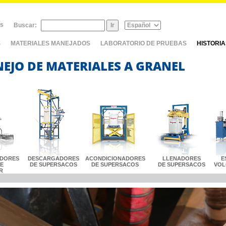
as
Buscar:
S
MATERIALES MANEJADOS
LABORATORIO DE PRUEBAS
HISTORI
NEJO DE MATERIALES A GRANEL
DORES
DESCARGADORES
ACONDICIONADORES
LLENADORES
E
LE
DE SUPERSACOS
DE SUPERSACOS
DE SUPERSACOS
VOL
R